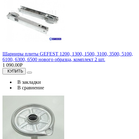
Шарниры плиты GEFEST 1200, 1300, 1500, 3100, 3500, 5100,
6100, 6300, 6500 нового образца, комплект 2 шт.
1 090.00Р
КУПИТЬ
В закладки
В сравнение