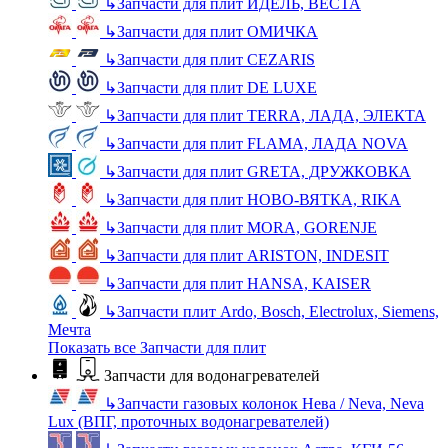
↳
Запчасти для плит ИДЕЛЬ, ВЕСТА
↳
Запчасти для плит ОМИЧКА
↳
Запчасти для плит CEZARIS
↳
Запчасти для плит DE LUXE
↳
Запчасти для плит TERRA, ЛАДА, ЭЛЕКТА
↳
Запчасти для плит FLAMA, ЛАДА NOVA
↳
Запчасти для плит GRETA, ДРУЖКОВКА
↳
Запчасти для плит НОВО-ВЯТКА, RIKA
↳
Запчасти для плит MORA, GORENJE
↳
Запчасти для плит ARISTON, INDESIT
↳
Запчасти для плит HANSA, KAISER
↳
Запчасти плит Ardo, Bosch, Electrolux, Siemens,
Мечта
Показать все Запчасти для плит
Запчасти для водонагревателей
↳
Запчасти газовых колонок Нева / Neva, Neva
Lux (ВПГ, проточных водонагревателей)