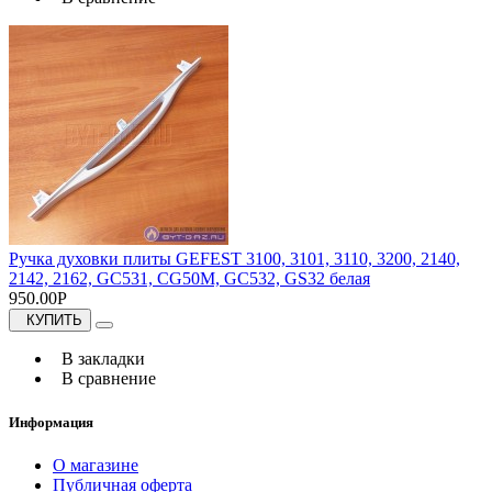
Ручка духовки плиты GEFEST 3100, 3101, 3110, 3200, 2140,
2142, 2162, GC531, CG50M, GC532, GS32 белая
950.00Р
КУПИТЬ
В закладки
В сравнение
Информация
О магазине
Публичная оферта