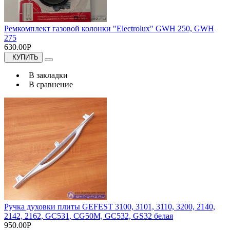
Ремкомплект газовой колонки "Electrolux" GWH 250, GWH
275
630.00Р
КУПИТЬ
В закладки
В сравнение
Ручка духовки плиты GEFEST 3100, 3101, 3110, 3200, 2140,
2142, 2162, GC531, CG50M, GC532, GS32 белая
950.00Р