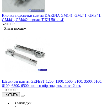
Кнопка подсветки плиты DARINA GM141, GM241, GM341,
GM441, GM442 черная (ПКН 501-1-4)
520.00Р
Хиты продаж
Шарниры плиты GEFEST 1200, 1300, 1500, 3100, 3500, 5100,
6100, 6300, 6500 нового образца, комплект 2 шт.
1 090.00Р
КУПИТЬ
В закладки