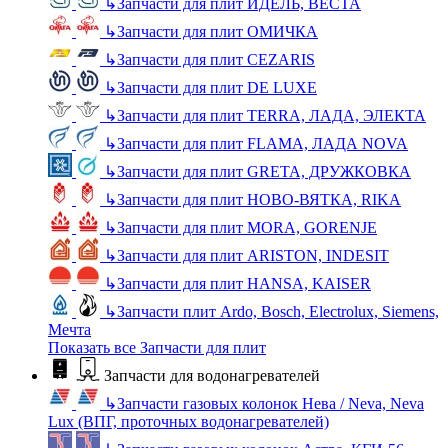
↳
Запчасти для плит ИДЕЛЬ, ВЕСТА
↳
Запчасти для плит ОМИЧКА
↳
Запчасти для плит CEZARIS
↳
Запчасти для плит DE LUXE
↳
Запчасти для плит TERRA, ЛАДА, ЭЛЕКТА
↳
Запчасти для плит FLAMA, ЛАДА NOVA
↳
Запчасти для плит GRETA, ДРУЖКОВКА
↳
Запчасти для плит НОВО-ВЯТКА, RIKA
↳
Запчасти для плит MORA, GORENJE
↳
Запчасти для плит ARISTON, INDESIT
↳
Запчасти для плит HANSA, KAISER
↳
Запчасти плит Ardo, Bosch, Electrolux, Siemens,
Мечта
Показать все Запчасти для плит
Запчасти для водонагревателей
↳
Запчасти газовых колонок Нева / Neva, Neva
Lux (ВПГ, проточных водонагревателей)