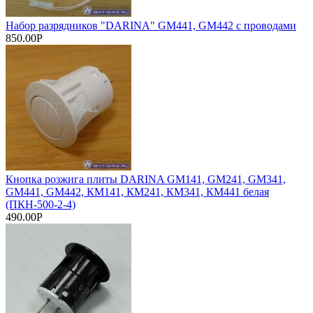
Набор разрядников "DARINA" GM441, GM442 с проводами
850.00Р
Кнопка розжига плиты DARINA GM141, GM241, GM341,
GM441, GM442, КМ141, КМ241, КМ341, КМ441 белая
(ПКН-500-2-4)
490.00Р