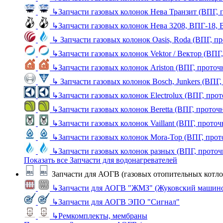
↳
Запчасти газовых колонок Нева Транзит (ВПГ, 
↳
Запчасти газовых колонок Нева 3208, ВПГ-18,
↳
Запчасти газовых колонок Oasis, Roda (ВПГ, п
↳
Запчасти газовых колонок Vektor / Вектор (ВПГ
↳
Запчасти газовых колонок Ariston (ВПГ, прото
↳
Запчасти газовых колонок Bosch, Junkers (ВПГ
↳
Запчасти газовых колонок Electrolux (ВПГ, про
↳
Запчасти газовых колонок Beretta (ВПГ, проточ
↳
Запчасти газовых колонок Vaillant (ВПГ, прото
↳
Запчасти газовых колонок Mora-Top (ВПГ, прот
↳
Запчасти газовых колонок разных (ВПГ, прото
Показать все Запчасти для водонагревателей
Запчасти для АОГВ (газовых отопительных котло
↳
Запчасти для АОГВ "ЖМЗ" (Жуковский машино
↳
Запчасти для АОГВ ЭПО "Сигнал"
↳
Ремкомплекты, мембраны