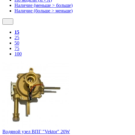
Наличие (меньше > больше)
Наличие (больше > меньше)
15
25
50
75
100
Водяной узел ВПГ "Vektor" 20W