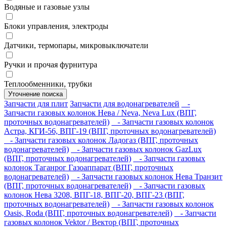
Водяные и газовые узлы
Блоки управления, электроды
Датчики, термопары, микровыключатели
Ручки и прочая фурнитура
Теплообменники, трубки
Уточнение поиска
Запчасти для плит
Запчасти для водонагревателей
-
Запчасти газовых колонок Нева / Neva, Neva Lux (ВПГ,
проточных водонагревателей)
- Запчасти газовых колонок
Астра, КГИ-56, ВПГ-19 (ВПГ, проточных водонагревателей)
- Запчасти газовых колонок Ладогаз (ВПГ, проточных
водонагревателей)
- Запчасти газовых колонок GazLux
(ВПГ, проточных водонагревателей)
- Запчасти газовых
колонок Таганрог Газоаппарат (ВПГ, проточных
водонагревателей)
- Запчасти газовых колонок Нева Транзит
(ВПГ, проточных водонагревателей)
- Запчасти газовых
колонок Нева 3208, ВПГ-18, ВПГ-20, ВПГ-23 (ВПГ,
проточных водонагревателей)
- Запчасти газовых колонок
Oasis, Roda (ВПГ, проточных водонагревателей)
- Запчасти
газовых колонок Vektor / Вектор (ВПГ, проточных