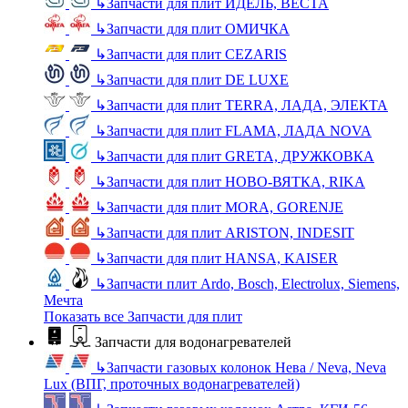
↳
Запчасти для плит ИДЕЛЬ, ВЕСТА
↳
Запчасти для плит ОМИЧКА
↳
Запчасти для плит CEZARIS
↳
Запчасти для плит DE LUXE
↳
Запчасти для плит TERRA, ЛАДА, ЭЛЕКТА
↳
Запчасти для плит FLAMA, ЛАДА NOVA
↳
Запчасти для плит GRETA, ДРУЖКОВКА
↳
Запчасти для плит НОВО-ВЯТКА, RIKA
↳
Запчасти для плит MORA, GORENJE
↳
Запчасти для плит ARISTON, INDESIT
↳
Запчасти для плит HANSA, KAISER
↳
Запчасти плит Ardo, Bosch, Electrolux, Siemens,
Мечта
Показать все Запчасти для плит
Запчасти для водонагревателей
↳
Запчасти газовых колонок Нева / Neva, Neva
Lux (ВПГ, проточных водонагревателей)