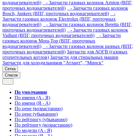
водонагревателей)
- Запчасти газовых колонок Ariston (ВПГ,
проточных водонагревателей)
- Запчасти газовых колонок
Bosch, Junkers (ВПГ, проточных водонагревателей)
-
Запчасти газовых колонок Electrolux (ВПГ, проточных
водонагревателей)
- Запчасти газовых колонок Beretta (ВПГ,
проточных водонагревателей)
- Запчасти газовых колонок
Vaillant (ВПГ, проточных водонагревателей)
- Запчасти
газовых колонок Mora-Top (ВПГ, проточных
водонагревателей)
- Запчасти газовых колонок разных (ВПГ,
проточных водонагревателей)
Запчасти для АОГВ (газовых
отопительных котлов)
Запчасти для стиральных машин
Запчасти для холодильников "Атлант", "Минск"
Сетка
Список
По умолчанию
По имени (A - Я)
По имени (Я - A)
По цене (возрастанию)
По цене (убыванию)
По рейтингу (убыванию)
По рейтингу (возрастанию)
По модели (A - Я)
По модели (Я - A)