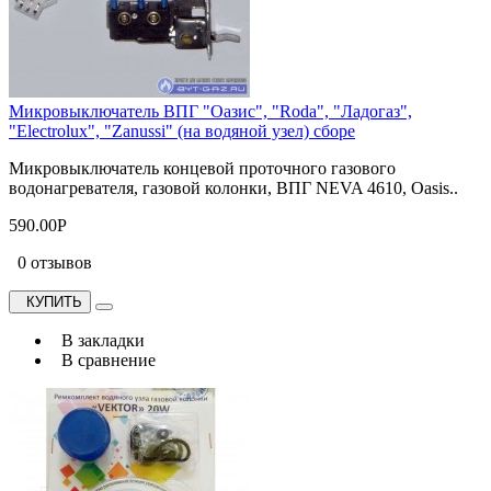
Микровыключатель ВПГ "Оазис", "Roda", "Ладогаз",
"Electrolux", "Zanussi" (на водяной узел) сборе
Микровыключатель концевой проточного газового
водонагревателя, газовой колонки, ВПГ NEVA 4610, Oasis..
590.00Р
0 отзывов
КУПИТЬ
В закладки
В сравнение