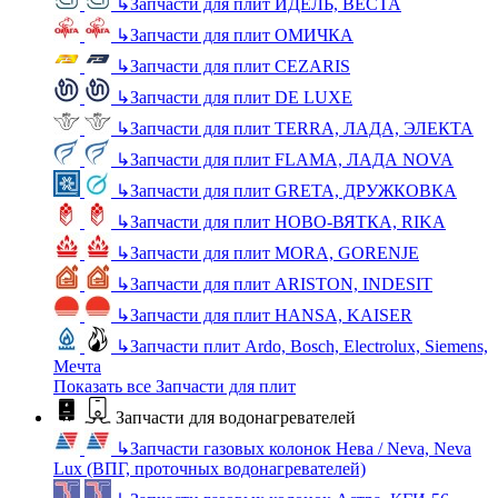
↳
Запчасти для плит ИДЕЛЬ, ВЕСТА
↳
Запчасти для плит ОМИЧКА
↳
Запчасти для плит CEZARIS
↳
Запчасти для плит DE LUXE
↳
Запчасти для плит TERRA, ЛАДА, ЭЛЕКТА
↳
Запчасти для плит FLAMA, ЛАДА NOVA
↳
Запчасти для плит GRETA, ДРУЖКОВКА
↳
Запчасти для плит НОВО-ВЯТКА, RIKA
↳
Запчасти для плит MORA, GORENJE
↳
Запчасти для плит ARISTON, INDESIT
↳
Запчасти для плит HANSA, KAISER
↳
Запчасти плит Ardo, Bosch, Electrolux, Siemens,
Мечта
Показать все Запчасти для плит
Запчасти для водонагревателей
↳
Запчасти газовых колонок Нева / Neva, Neva
Lux (ВПГ, проточных водонагревателей)