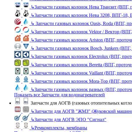
↳
Запчасти газовых колонок Нева Транзит (ВПГ, 
↳
Запчасти газовых колонок Нева 3208, ВПГ-18,
↳
Запчасти газовых колонок Oasis, Roda (ВПГ, п
↳
Запчасти газовых колонок Vektor / Вектор (ВПГ
↳
Запчасти газовых колонок Ariston (ВПГ, прото
↳
Запчасти газовых колонок Bosch, Junkers (ВПГ
↳
Запчасти газовых колонок Electrolux (ВПГ, про
↳
Запчасти газовых колонок Beretta (ВПГ, проточ
↳
Запчасти газовых колонок Vaillant (ВПГ, прото
↳
Запчасти газовых колонок Mora-Top (ВПГ, прот
↳
Запчасти газовых колонок разных (ВПГ, прото
Показать все Запчасти для водонагревателей
Запчасти для АОГВ (газовых отопительных котло
↳
Запчасти для АОГВ "ЖМЗ" (Жуковский машино
↳
Запчасти для АОГВ ЭПО "Сигнал"
↳
Ремкомплекты, мембраны