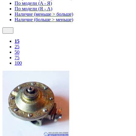
По модели (A - Я)
По модели (Я - A)
Наличие (меньше > больше)
Наличие (больше > меньше)
15
25
50
75
100