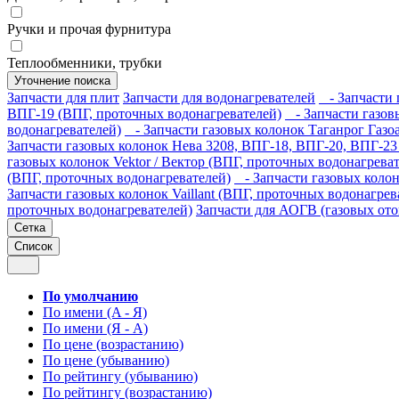
Ручки и прочая фурнитура
Теплообменники, трубки
Уточнение поиска
Запчасти для плит
Запчасти для водонагревателей
- Запчасти г
ВПГ-19 (ВПГ, проточных водонагревателей)
- Запчасти газов
водонагревателей)
- Запчасти газовых колонок Таганрог Газо
Запчасти газовых колонок Нева 3208, ВПГ-18, ВПГ-20, ВПГ-23
газовых колонок Vektor / Вектор (ВПГ, проточных водонагрева
(ВПГ, проточных водонагревателей)
- Запчасти газовых колон
Запчасти газовых колонок Vaillant (ВПГ, проточных водонагрев
проточных водонагревателей)
Запчасти для АОГВ (газовых ото
Сетка
Список
По умолчанию
По имени (A - Я)
По имени (Я - A)
По цене (возрастанию)
По цене (убыванию)
По рейтингу (убыванию)
По рейтингу (возрастанию)