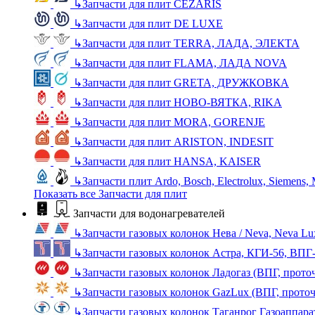
↳
Запчасти для плит CEZARIS
↳
Запчасти для плит DE LUXE
↳
Запчасти для плит TERRA, ЛАДА, ЭЛЕКТА
↳
Запчасти для плит FLAMA, ЛАДА NOVA
↳
Запчасти для плит GRETA, ДРУЖКОВКА
↳
Запчасти для плит НОВО-ВЯТКА, RIKA
↳
Запчасти для плит MORA, GORENJE
↳
Запчасти для плит ARISTON, INDESIT
↳
Запчасти для плит HANSA, KAISER
↳
Запчасти плит Ardo, Bosch, Electrolux, Siemens,
Показать все Запчасти для плит
Запчасти для водонагревателей
↳
Запчасти газовых колонок Нева / Neva, Neva L
↳
Запчасти газовых колонок Астра, КГИ-56, ВПГ
↳
Запчасти газовых колонок Ладогаз (ВПГ, прото
↳
Запчасти газовых колонок GazLux (ВПГ, прото
↳
Запчасти газовых колонок Таганрог Газоаппара