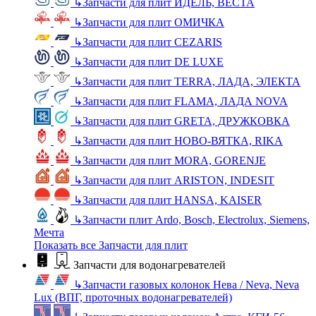
↳
Запчасти для плит ИДЕЛЬ, ВЕСТА
↳
Запчасти для плит ОМИЧКА
↳
Запчасти для плит CEZARIS
↳
Запчасти для плит DE LUXE
↳
Запчасти для плит TERRA, ЛАДА, ЭЛЕКТА
↳
Запчасти для плит FLAMA, ЛАДА NOVA
↳
Запчасти для плит GRETA, ДРУЖКОВКА
↳
Запчасти для плит НОВО-ВЯТКА, RIKA
↳
Запчасти для плит MORA, GORENJE
↳
Запчасти для плит ARISTON, INDESIT
↳
Запчасти для плит HANSA, KAISER
↳
Запчасти плит Ardo, Bosch, Electrolux, Siemens,
Мечта
Показать все Запчасти для плит
Запчасти для водонагревателей
↳
Запчасти газовых колонок Нева / Neva, Neva
Lux (ВПГ, проточных водонагревателей)