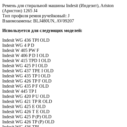
Ремень для стиральной машины Indesit (Индезит), Ariston
(Аристон) 1265 J4
Тип профиля ремня ручейковый: J
Взаимозамены: BLJ480UN, AV09207
Используется для следующих моделей:
Indesit WG 436 TPI OLD
Indesit WG 4 P D
Indesit W 405 PW F
Indesit W 406 P D I OLD
Indesit W 415 TPD I OLD
Indesit WG 425 P I OLD
Indesit WG 437 TPE I OLD
Indesit WG 435 TP I OLD
Indesit WG 426 TP F OLD
Indesit WG 435 P F OLD
Indesit W 445 TP I
Indesit WG 420 P U OLD
Indesit WG 421 TP R OLD
Indesit WG 425 E OLD
Indesit WG 426 T E OLD
Indesit WG 425 P (P) OLD
Indesit WG 426 TP (P) OLD
Indesit WG 436 TPI