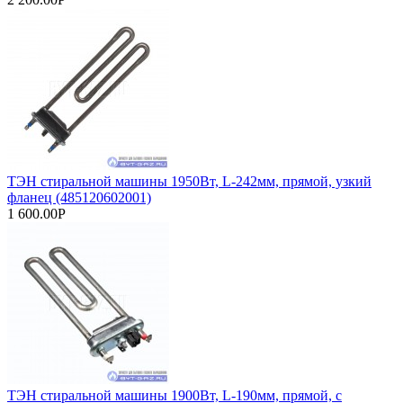
ТЭН стиральной машины 1950Вт, L-242мм, прямой, узкий
фланец (485120602001)
1 600.00Р
ТЭН стиральной машины 1900Вт, L-190мм, прямой, с