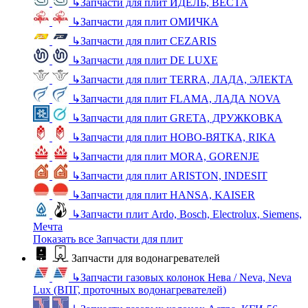
↳
Запчасти для плит ИДЕЛЬ, ВЕСТА
↳
Запчасти для плит ОМИЧКА
↳
Запчасти для плит CEZARIS
↳
Запчасти для плит DE LUXE
↳
Запчасти для плит TERRA, ЛАДА, ЭЛЕКТА
↳
Запчасти для плит FLAMA, ЛАДА NOVA
↳
Запчасти для плит GRETA, ДРУЖКОВКА
↳
Запчасти для плит НОВО-ВЯТКА, RIKA
↳
Запчасти для плит MORA, GORENJE
↳
Запчасти для плит ARISTON, INDESIT
↳
Запчасти для плит HANSA, KAISER
↳
Запчасти плит Ardo, Bosch, Electrolux, Siemens,
Мечта
Показать все Запчасти для плит
Запчасти для водонагревателей
↳
Запчасти газовых колонок Нева / Neva, Neva
Lux (ВПГ, проточных водонагревателей)