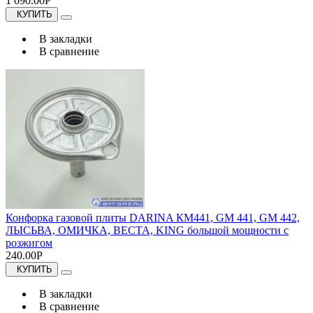
1 090.00Р
КУПИТЬ
В закладки
В сравнение
Конфорка газовой плиты DARINA КМ441, GM 441, GM 442,
ЛЫСЬВА, ОМИЧКА, ВЕСТА, KING большой мощности с
розжигом
240.00Р
КУПИТЬ
В закладки
В сравнение