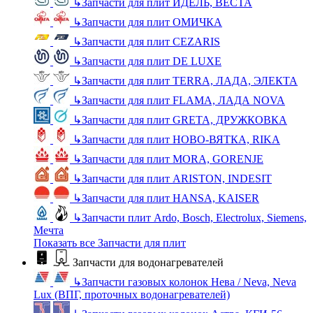
↳
Запчасти для плит ИДЕЛЬ, ВЕСТА
↳
Запчасти для плит ОМИЧКА
↳
Запчасти для плит CEZARIS
↳
Запчасти для плит DE LUXE
↳
Запчасти для плит TERRA, ЛАДА, ЭЛЕКТА
↳
Запчасти для плит FLAMA, ЛАДА NOVA
↳
Запчасти для плит GRETA, ДРУЖКОВКА
↳
Запчасти для плит НОВО-ВЯТКА, RIKA
↳
Запчасти для плит MORA, GORENJE
↳
Запчасти для плит ARISTON, INDESIT
↳
Запчасти для плит HANSA, KAISER
↳
Запчасти плит Ardo, Bosch, Electrolux, Siemens,
Мечта
Показать все Запчасти для плит
Запчасти для водонагревателей
↳
Запчасти газовых колонок Нева / Neva, Neva
Lux (ВПГ, проточных водонагревателей)