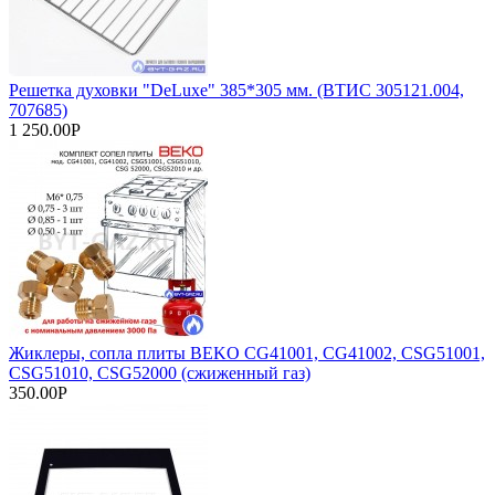
Решетка духовки "DeLuxe" 385*305 мм. (ВТИС 305121.004,
707685)
1 250.00Р
Жиклеры, сопла плиты BEKO CG41001, CG41002, CSG51001,
CSG51010, CSG52000 (сжиженный газ)
350.00Р