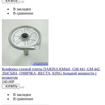
КУПИТЬ
В закладки
В сравнение
Конфорка газовой плиты DARINA КМ441, GM 441, GM 442,
ЛЫСЬВА, ОМИЧКА, ВЕСТА, KING большой мощности с
розжигом
240.00Р
КУПИТЬ
В закладки
В сравнение