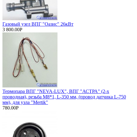
Газовый узел ВПГ "Оазис" 26кВт
3 800.00Р
Термопара ВПГ "NEVA-LUX", ВПГ "АСТРА" (2-х
проводная), резьба М8*1, L-350 мм, (провод датчика L-750
мм), для узла "Mertik"
780.00Р