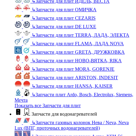
↳
Запчасти для плит ИДЕЛЬ, ВЕСТА
↳
Запчасти для плит ОМИЧКА
↳
Запчасти для плит CEZARIS
↳
Запчасти для плит DE LUXE
↳
Запчасти для плит TERRA, ЛАДА, ЭЛЕКТА
↳
Запчасти для плит FLAMA, ЛАДА NOVA
↳
Запчасти для плит GRETA, ДРУЖКОВКА
↳
Запчасти для плит НОВО-ВЯТКА, RIKA
↳
Запчасти для плит MORA, GORENJE
↳
Запчасти для плит ARISTON, INDESIT
↳
Запчасти для плит HANSA, KAISER
↳
Запчасти плит Ardo, Bosch, Electrolux, Siemens,
Мечта
Показать все Запчасти для плит
Запчасти для водонагревателей
↳
Запчасти газовых колонок Нева / Neva, Neva
Lux (ВПГ, проточных водонагревателей)