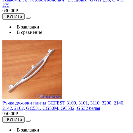
275
630.00Р
КУПИТЬ
В закладки
В сравнение
Ручка духовки плиты GEFEST 3100, 3101, 3110, 3200, 2140,
2142, 2162, GC531, CG50M, GC532, GS32 белая
950.00Р
КУПИТЬ
В закладки