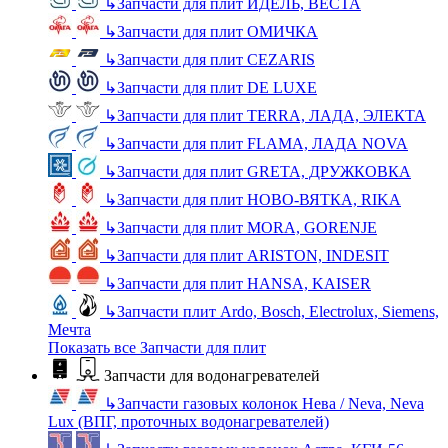
↳
Запчасти для плит ИДЕЛЬ, ВЕСТА
↳
Запчасти для плит ОМИЧКА
↳
Запчасти для плит CEZARIS
↳
Запчасти для плит DE LUXE
↳
Запчасти для плит TERRA, ЛАДА, ЭЛЕКТА
↳
Запчасти для плит FLAMA, ЛАДА NOVA
↳
Запчасти для плит GRETA, ДРУЖКОВКА
↳
Запчасти для плит НОВО-ВЯТКА, RIKA
↳
Запчасти для плит MORA, GORENJE
↳
Запчасти для плит ARISTON, INDESIT
↳
Запчасти для плит HANSA, KAISER
↳
Запчасти плит Ardo, Bosch, Electrolux, Siemens,
Мечта
Показать все Запчасти для плит
Запчасти для водонагревателей
↳
Запчасти газовых колонок Нева / Neva, Neva
Lux (ВПГ, проточных водонагревателей)