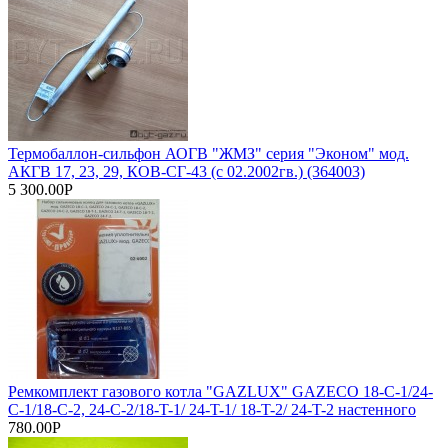
Термобаллон-сильфон АОГВ "ЖМЗ" серия "Эконом" мод.
АКГВ 17, 23, 29, КОВ-СГ-43 (с 02.2002гв.) (364003)
5 300.00Р
Ремкомплект газового котла "GAZLUX" GAZECO 18-C-1/24-
C-1/18-C-2, 24-C-2/18-T-1/ 24-T-1/ 18-T-2/ 24-T-2 настенного
780.00Р