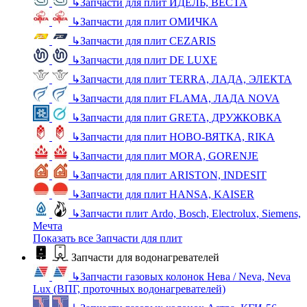
↳
Запчасти для плит ИДЕЛЬ, ВЕСТА
↳
Запчасти для плит ОМИЧКА
↳
Запчасти для плит CEZARIS
↳
Запчасти для плит DE LUXE
↳
Запчасти для плит TERRA, ЛАДА, ЭЛЕКТА
↳
Запчасти для плит FLAMA, ЛАДА NOVA
↳
Запчасти для плит GRETA, ДРУЖКОВКА
↳
Запчасти для плит НОВО-ВЯТКА, RIKA
↳
Запчасти для плит MORA, GORENJE
↳
Запчасти для плит ARISTON, INDESIT
↳
Запчасти для плит HANSA, KAISER
↳
Запчасти плит Ardo, Bosch, Electrolux, Siemens,
Мечта
Показать все Запчасти для плит
Запчасти для водонагревателей
↳
Запчасти газовых колонок Нева / Neva, Neva
Lux (ВПГ, проточных водонагревателей)