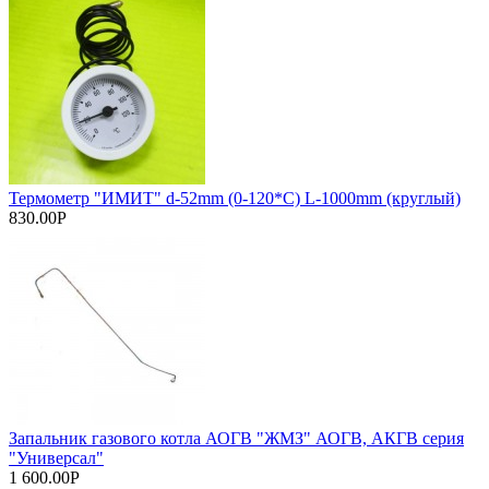
Термометр "ИМИT" d-52mm (0-120*C) L-1000mm (круглый)
830.00Р
Запальник газового котла АОГВ "ЖМЗ" АОГВ, АКГВ серия
"Универсал"
1 600.00Р