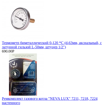
Термометр биметаллический 0-120 *C (d-63мм, аксиальный, с
латунной гильзой L-50мм, штуцер 1/2")
690.00Р
Ремкомплект газового котла "NEVA LUX" 7211, 7218, 7224
настенного