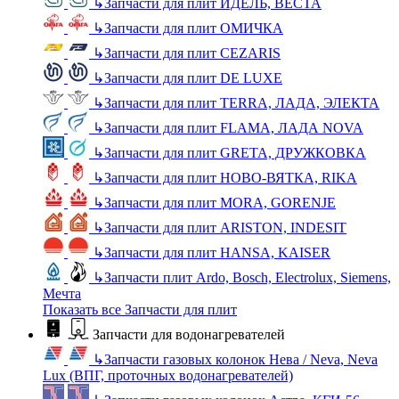
↳
Запчасти для плит ИДЕЛЬ, ВЕСТА
↳
Запчасти для плит ОМИЧКА
↳
Запчасти для плит CEZARIS
↳
Запчасти для плит DE LUXE
↳
Запчасти для плит TERRA, ЛАДА, ЭЛЕКТА
↳
Запчасти для плит FLAMA, ЛАДА NOVA
↳
Запчасти для плит GRETA, ДРУЖКОВКА
↳
Запчасти для плит НОВО-ВЯТКА, RIKA
↳
Запчасти для плит MORA, GORENJE
↳
Запчасти для плит ARISTON, INDESIT
↳
Запчасти для плит HANSA, KAISER
↳
Запчасти плит Ardo, Bosch, Electrolux, Siemens,
Мечта
Показать все Запчасти для плит
Запчасти для водонагревателей
↳
Запчасти газовых колонок Нева / Neva, Neva
Lux (ВПГ, проточных водонагревателей)