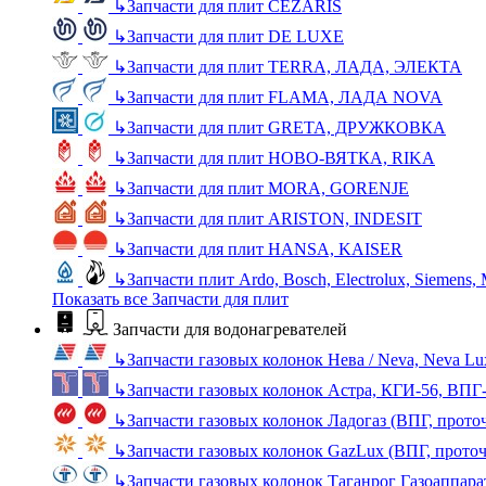
↳
Запчасти для плит CEZARIS
↳
Запчасти для плит DE LUXE
↳
Запчасти для плит TERRA, ЛАДА, ЭЛЕКТА
↳
Запчасти для плит FLAMA, ЛАДА NOVA
↳
Запчасти для плит GRETA, ДРУЖКОВКА
↳
Запчасти для плит НОВО-ВЯТКА, RIKA
↳
Запчасти для плит MORA, GORENJE
↳
Запчасти для плит ARISTON, INDESIT
↳
Запчасти для плит HANSA, KAISER
↳
Запчасти плит Ardo, Bosch, Electrolux, Siemens,
Показать все Запчасти для плит
Запчасти для водонагревателей
↳
Запчасти газовых колонок Нева / Neva, Neva L
↳
Запчасти газовых колонок Астра, КГИ-56, ВПГ
↳
Запчасти газовых колонок Ладогаз (ВПГ, прото
↳
Запчасти газовых колонок GazLux (ВПГ, прото
↳
Запчасти газовых колонок Таганрог Газоаппара