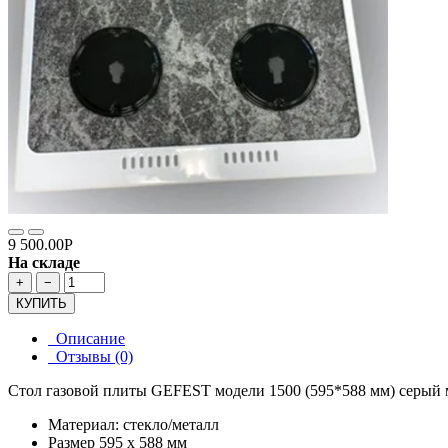
9 500.00Р
На складе
+
−
КУПИТЬ
Описание
Отзывы (0)
Стол газовой плиты GEFEST модели 1500 (595*588 мм) серый м
Материал: стекло/металл
Размер 595 х 588 мм