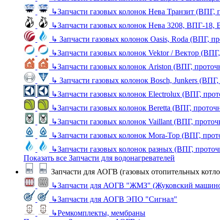
↳
Запчасти газовых колонок Нева Транзит (ВПГ, 
↳
Запчасти газовых колонок Нева 3208, ВПГ-18,
↳
Запчасти газовых колонок Oasis, Roda (ВПГ, п
↳
Запчасти газовых колонок Vektor / Вектор (ВПГ
↳
Запчасти газовых колонок Ariston (ВПГ, прото
↳
Запчасти газовых колонок Bosch, Junkers (ВПГ
↳
Запчасти газовых колонок Electrolux (ВПГ, про
↳
Запчасти газовых колонок Beretta (ВПГ, проточ
↳
Запчасти газовых колонок Vaillant (ВПГ, прото
↳
Запчасти газовых колонок Mora-Top (ВПГ, прот
↳
Запчасти газовых колонок разных (ВПГ, прото
Показать все Запчасти для водонагревателей
Запчасти для АОГВ (газовых отопительных котло
↳
Запчасти для АОГВ "ЖМЗ" (Жуковский машино
↳
Запчасти для АОГВ ЭПО "Сигнал"
↳
Ремкомплекты, мембраны