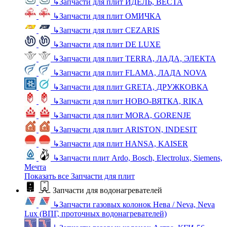
↳
Запчасти для плит ИДЕЛЬ, ВЕСТА
↳
Запчасти для плит ОМИЧКА
↳
Запчасти для плит CEZARIS
↳
Запчасти для плит DE LUXE
↳
Запчасти для плит TERRA, ЛАДА, ЭЛЕКТА
↳
Запчасти для плит FLAMA, ЛАДА NOVA
↳
Запчасти для плит GRETA, ДРУЖКОВКА
↳
Запчасти для плит НОВО-ВЯТКА, RIKA
↳
Запчасти для плит MORA, GORENJE
↳
Запчасти для плит ARISTON, INDESIT
↳
Запчасти для плит HANSA, KAISER
↳
Запчасти плит Ardo, Bosch, Electrolux, Siemens,
Мечта
Показать все Запчасти для плит
Запчасти для водонагревателей
↳
Запчасти газовых колонок Нева / Neva, Neva
Lux (ВПГ, проточных водонагревателей)