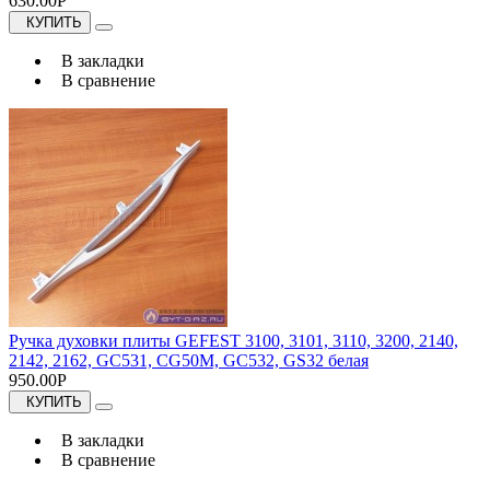
630.00Р
КУПИТЬ
В закладки
В сравнение
Ручка духовки плиты GEFEST 3100, 3101, 3110, 3200, 2140,
2142, 2162, GC531, CG50M, GC532, GS32 белая
950.00Р
КУПИТЬ
В закладки
В сравнение