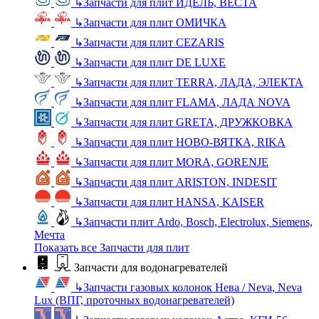
↳
Запчасти для плит ИДЕЛЬ, ВЕСТА
↳
Запчасти для плит ОМИЧКА
↳
Запчасти для плит CEZARIS
↳
Запчасти для плит DE LUXE
↳
Запчасти для плит TERRA, ЛАДА, ЭЛЕКТА
↳
Запчасти для плит FLAMA, ЛАДА NOVA
↳
Запчасти для плит GRETA, ДРУЖКОВКА
↳
Запчасти для плит НОВО-ВЯТКА, RIKA
↳
Запчасти для плит MORA, GORENJE
↳
Запчасти для плит ARISTON, INDESIT
↳
Запчасти для плит HANSA, KAISER
↳
Запчасти плит Ardo, Bosch, Electrolux, Siemens,
Мечта
Показать все Запчасти для плит
Запчасти для водонагревателей
↳
Запчасти газовых колонок Нева / Neva, Neva
Lux (ВПГ, проточных водонагревателей)