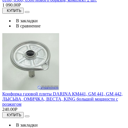
1 090.00Р
КУПИТЬ
В закладки
В сравнение
Конфорка газовой плиты DARINA КМ441, GM 441, GM 442,
ЛЫСЬВА, ОМИЧКА, ВЕСТА, KING большой мощности с
розжигом
240.00Р
КУПИТЬ
В закладки