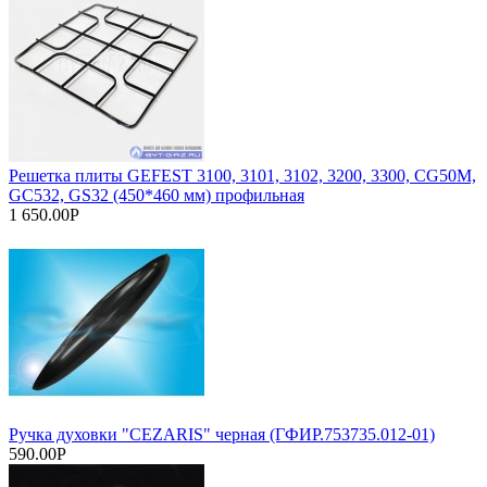
Решетка плиты GEFEST 3100, 3101, 3102, 3200, 3300, CG50M,
GC532, GS32 (450*460 мм) профильная
1 650.00Р
Ручка духовки "CEZARIS" черная (ГФИР.753735.012-01)
590.00Р