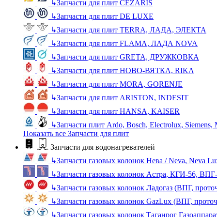
↳
Запчасти для плит CEZARIS
↳
Запчасти для плит DE LUXE
↳
Запчасти для плит TERRA, ЛАДА, ЭЛЕКТА
↳
Запчасти для плит FLAMA, ЛАДА NOVA
↳
Запчасти для плит GRETA, ДРУЖКОВКА
↳
Запчасти для плит НОВО-ВЯТКА, RIKA
↳
Запчасти для плит MORA, GORENJE
↳
Запчасти для плит ARISTON, INDESIT
↳
Запчасти для плит HANSA, KAISER
↳
Запчасти плит Ardo, Bosch, Electrolux, Siemens,
Показать все Запчасти для плит
Запчасти для водонагревателей
↳
Запчасти газовых колонок Нева / Neva, Neva L
↳
Запчасти газовых колонок Астра, КГИ-56, ВПГ
↳
Запчасти газовых колонок Ладогаз (ВПГ, прото
↳
Запчасти газовых колонок GazLux (ВПГ, прото
↳
Запчасти газовых колонок Таганрог Газоаппара