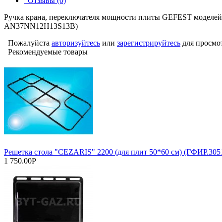
Отзывы (0)
Ручка крана, переключателя мощности плиты GEFEST моделей 5502
AN37NN12Н13S13В)
Пожалуйста
авторизуйтесь
или
зарегистрируйтесь
для просмо
Рекомендуемые товары
Решетка стола "CEZARIS" 2200 (для плит 50*60 см) (ГФИР.305
1 750.00Р