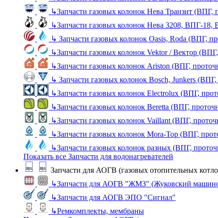
↳
Запчасти газовых колонок Нева Транзит (ВПГ, 
↳
Запчасти газовых колонок Нева 3208, ВПГ-18,
↳
Запчасти газовых колонок Oasis, Roda (ВПГ, п
↳
Запчасти газовых колонок Vektor / Вектор (ВПГ
↳
Запчасти газовых колонок Ariston (ВПГ, прото
↳
Запчасти газовых колонок Bosch, Junkers (ВПГ
↳
Запчасти газовых колонок Electrolux (ВПГ, про
↳
Запчасти газовых колонок Beretta (ВПГ, проточ
↳
Запчасти газовых колонок Vaillant (ВПГ, прото
↳
Запчасти газовых колонок Mora-Top (ВПГ, прот
↳
Запчасти газовых колонок разных (ВПГ, прото
Показать все Запчасти для водонагревателей
Запчасти для АОГВ (газовых отопительных котло
↳
Запчасти для АОГВ "ЖМЗ" (Жуковский машино
↳
Запчасти для АОГВ ЭПО "Сигнал"
↳
Ремкомплекты, мембраны