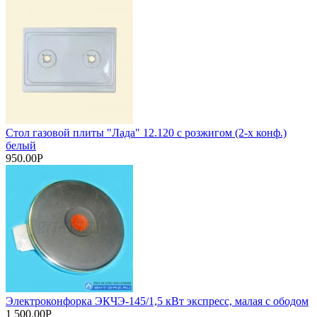
Стол газовой плиты "Лада" 12.120 с розжигом (2-х конф.)
белый
950.00Р
Электроконфорка ЭКЧЭ-145/1,5 кВт экспресс, малая с ободом
1 500.00Р