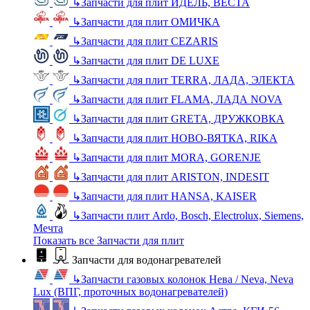
↳
Запчасти для плит ИДЕЛЬ, ВЕСТА
↳
Запчасти для плит ОМИЧКА
↳
Запчасти для плит CEZARIS
↳
Запчасти для плит DE LUXE
↳
Запчасти для плит TERRA, ЛАДА, ЭЛЕКТА
↳
Запчасти для плит FLAMA, ЛАДА NOVA
↳
Запчасти для плит GRETA, ДРУЖКОВКА
↳
Запчасти для плит НОВО-ВЯТКА, RIKA
↳
Запчасти для плит MORA, GORENJE
↳
Запчасти для плит ARISTON, INDESIT
↳
Запчасти для плит HANSA, KAISER
↳
Запчасти плит Ardo, Bosch, Electrolux, Siemens,
Мечта
Показать все Запчасти для плит
Запчасти для водонагревателей
↳
Запчасти газовых колонок Нева / Neva, Neva
Lux (ВПГ, проточных водонагревателей)