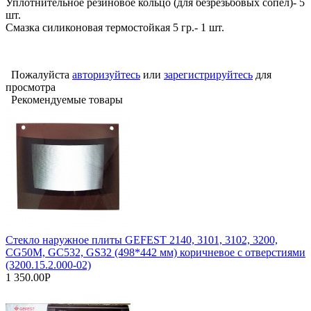
Уплотнительное резиновое кольцо (для безрезьбовых сопел)- 5
шт.
Смазка силиконовая термостойкая 5 гр.- 1 шт.
Пожалуйста
авторизуйтесь
или
зарегистрируйтесь
для
просмотра
Рекомендуемые товары
Стекло наружное плиты GEFEST 2140, 3101, 3102, 3200,
CG50M, GC532, GS32 (498*442 мм) коричневое с отверстиями
(3200.15.2.000-02)
1 350.00Р