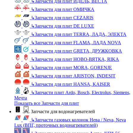
↳
Запчасти для плит ИДЕЛЬ, ВЕСТА
↳
Запчасти для плит ОМИЧКА
↳
Запчасти для плит CEZARIS
↳
Запчасти для плит DE LUXE
↳
Запчасти для плит TERRA, ЛАДА, ЭЛЕКТА
↳
Запчасти для плит FLAMA, ЛАДА NOVA
↳
Запчасти для плит GRETA, ДРУЖКОВКА
↳
Запчасти для плит НОВО-ВЯТКА, RIKA
↳
Запчасти для плит MORA, GORENJE
↳
Запчасти для плит ARISTON, INDESIT
↳
Запчасти для плит HANSA, KAISER
↳
Запчасти плит Ardo, Bosch, Electrolux, Siemens,
Мечта
Показать все Запчасти для плит
Запчасти для водонагревателей
↳
Запчасти газовых колонок Нева / Neva, Neva
Lux (ВПГ, проточных водонагревателей)