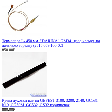
Термопара L- 450 мм. "DARINA" GM341 (под клему), на
дальнюю горелку (2515.059.100-02)
850.00Р
Ручка духовки плиты GEFEST 3100, 3200, 2140, GC531
К19, CG50M, GC532, GS32 коричневая
880.00Р