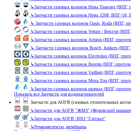
↳
Запчасти газовых колонок Нева Транзит (ВПГ, 
↳
Запчасти газовых колонок Нева 3208, ВПГ-18,
↳
Запчасти газовых колонок Oasis, Roda (ВПГ, п
↳
Запчасти газовых колонок Vektor / Вектор (ВПГ
↳
Запчасти газовых колонок Ariston (ВПГ, прото
↳
Запчасти газовых колонок Bosch, Junkers (ВПГ
↳
Запчасти газовых колонок Electrolux (ВПГ, про
↳
Запчасти газовых колонок Beretta (ВПГ, проточ
↳
Запчасти газовых колонок Vaillant (ВПГ, прото
↳
Запчасти газовых колонок Mora-Top (ВПГ, прот
↳
Запчасти газовых колонок разных (ВПГ, прото
Показать все Запчасти для водонагревателей
Запчасти для АОГВ (газовых отопительных котло
↳
Запчасти для АОГВ "ЖМЗ" (Жуковский машино
↳
Запчасти для АОГВ ЭПО "Сигнал"
↳
Ремкомплекты, мембраны