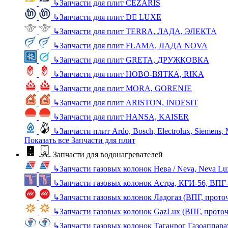
↳
Запчасти для плит CEZARIS
↳
Запчасти для плит DE LUXE
↳
Запчасти для плит TERRA, ЛАДА, ЭЛЕКТА
↳
Запчасти для плит FLAMA, ЛАДА NOVA
↳
Запчасти для плит GRETA, ДРУЖКОВКА
↳
Запчасти для плит НОВО-ВЯТКА, RIKA
↳
Запчасти для плит MORA, GORENJE
↳
Запчасти для плит ARISTON, INDESIT
↳
Запчасти для плит HANSA, KAISER
↳
Запчасти плит Ardo, Bosch, Electrolux, Siemens,
Показать все Запчасти для плит
Запчасти для водонагревателей
↳
Запчасти газовых колонок Нева / Neva, Neva L
↳
Запчасти газовых колонок Астра, КГИ-56, ВПГ
↳
Запчасти газовых колонок Ладогаз (ВПГ, прото
↳
Запчасти газовых колонок GazLux (ВПГ, прото
↳
Запчасти газовых колонок Таганрог Газоаппара