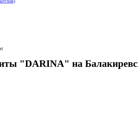
котлов)
ат
литы "DARINA" на Балакиревс