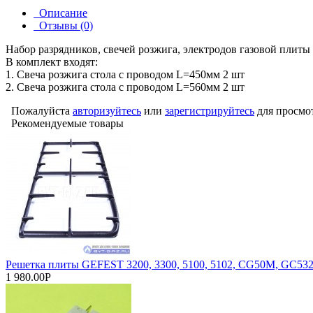
Описание
Отзывы (0)
Набор разрядников, свечей розжига, электродов газовой плиты 
В комплект входят:
1. Свеча розжига стола с проводом L=450мм 2 шт
2. Свеча розжига стола с проводом L=560мм 2 шт
Пожалуйста
авторизуйтесь
или
зарегистрируйтесь
для просмо
Рекомендуемые товары
Решетка плиты GEFEST 3200, 3300, 5100, 5102, CG50M, GC532
1 980.00Р