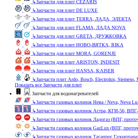
↳
Запчасти для плит CEZARIS
↳
Запчасти для плит DE LUXE
↳
Запчасти для плит TERRA, ЛАДА, ЭЛЕКТА
↳
Запчасти для плит FLAMA, ЛАДА NOVA
↳
Запчасти для плит GRETA, ДРУЖКОВКА
↳
Запчасти для плит НОВО-ВЯТКА, RIKA
↳
Запчасти для плит MORA, GORENJE
↳
Запчасти для плит ARISTON, INDESIT
↳
Запчасти для плит HANSA, KAISER
↳
Запчасти плит Ardo, Bosch, Electrolux, Siemens,
Показать все Запчасти для плит
Запчасти для водонагревателей
↳
Запчасти газовых колонок Нева / Neva, Neva L
↳
Запчасти газовых колонок Астра, КГИ-56, ВПГ
↳
Запчасти газовых колонок Ладогаз (ВПГ, прото
↳
Запчасти газовых колонок GazLux (ВПГ, прото
↳
Запчасти газовых колонок Таганрог Газоаппара