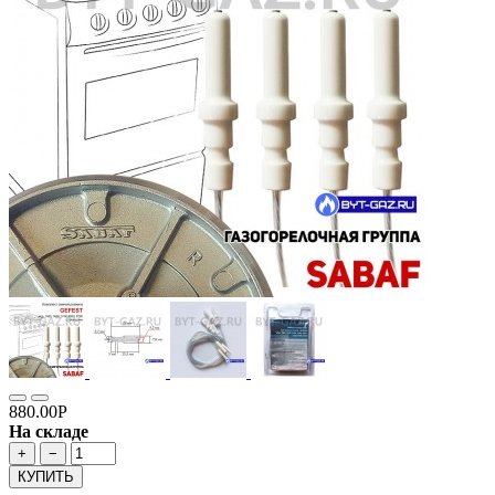
880.00Р
На складе
+
−
КУПИТЬ