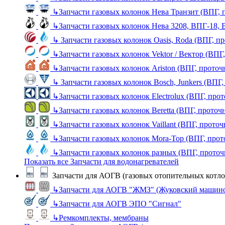
↳
Запчасти газовых колонок Нева Транзит (ВПГ, 
↳
Запчасти газовых колонок Нева 3208, ВПГ-18,
↳
Запчасти газовых колонок Oasis, Roda (ВПГ, п
↳
Запчасти газовых колонок Vektor / Вектор (ВПГ
↳
Запчасти газовых колонок Ariston (ВПГ, прото
↳
Запчасти газовых колонок Bosch, Junkers (ВПГ
↳
Запчасти газовых колонок Electrolux (ВПГ, про
↳
Запчасти газовых колонок Beretta (ВПГ, проточ
↳
Запчасти газовых колонок Vaillant (ВПГ, прото
↳
Запчасти газовых колонок Mora-Top (ВПГ, прот
↳
Запчасти газовых колонок разных (ВПГ, прото
Показать все Запчасти для водонагревателей
Запчасти для АОГВ (газовых отопительных котло
↳
Запчасти для АОГВ "ЖМЗ" (Жуковский машино
↳
Запчасти для АОГВ ЭПО "Сигнал"
↳
Ремкомплекты, мембраны