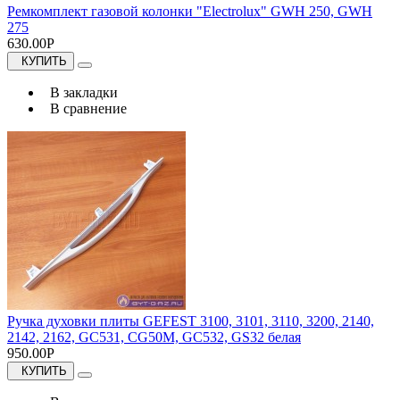
Ремкомплект газовой колонки "Electrolux" GWH 250, GWH
275
630.00Р
КУПИТЬ
В закладки
В сравнение
Ручка духовки плиты GEFEST 3100, 3101, 3110, 3200, 2140,
2142, 2162, GC531, CG50M, GC532, GS32 белая
950.00Р
КУПИТЬ