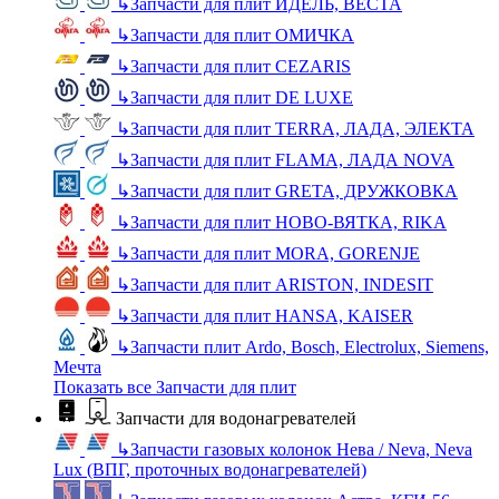
↳
Запчасти для плит ИДЕЛЬ, ВЕСТА
↳
Запчасти для плит ОМИЧКА
↳
Запчасти для плит CEZARIS
↳
Запчасти для плит DE LUXE
↳
Запчасти для плит TERRA, ЛАДА, ЭЛЕКТА
↳
Запчасти для плит FLAMA, ЛАДА NOVA
↳
Запчасти для плит GRETA, ДРУЖКОВКА
↳
Запчасти для плит НОВО-ВЯТКА, RIKA
↳
Запчасти для плит MORA, GORENJE
↳
Запчасти для плит ARISTON, INDESIT
↳
Запчасти для плит HANSA, KAISER
↳
Запчасти плит Ardo, Bosch, Electrolux, Siemens,
Мечта
Показать все Запчасти для плит
Запчасти для водонагревателей
↳
Запчасти газовых колонок Нева / Neva, Neva
Lux (ВПГ, проточных водонагревателей)