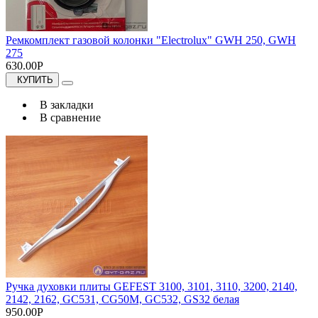
Ремкомплект газовой колонки "Electrolux" GWH 250, GWH
275
630.00Р
КУПИТЬ
В закладки
В сравнение
Ручка духовки плиты GEFEST 3100, 3101, 3110, 3200, 2140,
2142, 2162, GC531, CG50M, GC532, GS32 белая
950.00Р