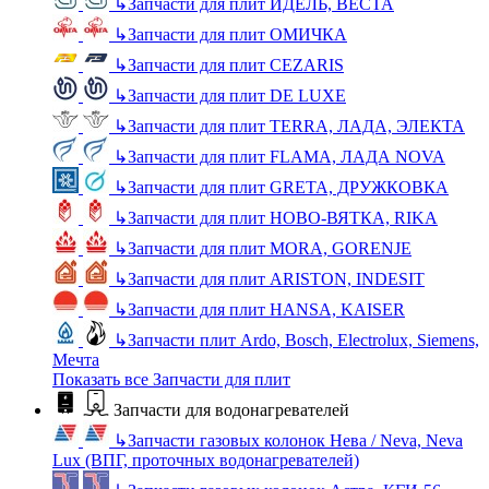
↳
Запчасти для плит ИДЕЛЬ, ВЕСТА
↳
Запчасти для плит ОМИЧКА
↳
Запчасти для плит CEZARIS
↳
Запчасти для плит DE LUXE
↳
Запчасти для плит TERRA, ЛАДА, ЭЛЕКТА
↳
Запчасти для плит FLAMA, ЛАДА NOVA
↳
Запчасти для плит GRETA, ДРУЖКОВКА
↳
Запчасти для плит НОВО-ВЯТКА, RIKA
↳
Запчасти для плит MORA, GORENJE
↳
Запчасти для плит ARISTON, INDESIT
↳
Запчасти для плит HANSA, KAISER
↳
Запчасти плит Ardo, Bosch, Electrolux, Siemens,
Мечта
Показать все Запчасти для плит
Запчасти для водонагревателей
↳
Запчасти газовых колонок Нева / Neva, Neva
Lux (ВПГ, проточных водонагревателей)