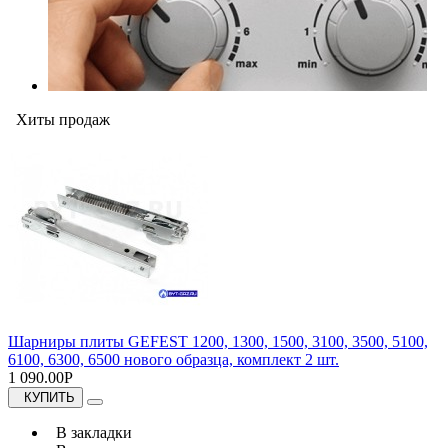
Хиты продаж
Шарниры плиты GEFEST 1200, 1300, 1500, 3100, 3500, 5100,
6100, 6300, 6500 нового образца, комплект 2 шт.
1 090.00Р
КУПИТЬ
В закладки