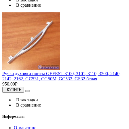
В сравнение
Ручка духовки плиты GEFEST 3100, 3101, 3110, 3200, 2140,
2142, 2162, GC531, CG50M, GC532, GS32 белая
950.00Р
КУПИТЬ
В закладки
В сравнение
Информация
О магазине