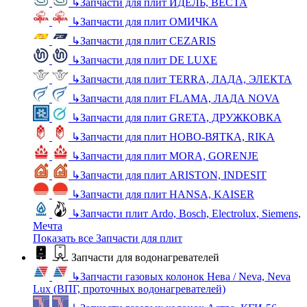
↳
Запчасти для плит ИДЕЛЬ, ВЕСТА
↳
Запчасти для плит ОМИЧКА
↳
Запчасти для плит CEZARIS
↳
Запчасти для плит DE LUXE
↳
Запчасти для плит TERRA, ЛАДА, ЭЛЕКТА
↳
Запчасти для плит FLAMA, ЛАДА NOVA
↳
Запчасти для плит GRETA, ДРУЖКОВКА
↳
Запчасти для плит НОВО-ВЯТКА, RIKA
↳
Запчасти для плит MORA, GORENJE
↳
Запчасти для плит ARISTON, INDESIT
↳
Запчасти для плит HANSA, KAISER
↳
Запчасти плит Ardo, Bosch, Electrolux, Siemens,
Мечта
Показать все Запчасти для плит
Запчасти для водонагревателей
↳
Запчасти газовых колонок Нева / Neva, Neva
Lux (ВПГ, проточных водонагревателей)