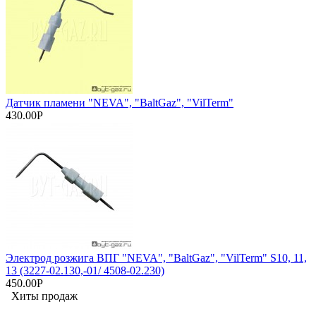
Датчик пламени "NEVA", "BaltGaz", "VilTerm"
430.00Р
Электрод розжига ВПГ "NEVA", "BaltGaz", "VilTerm" S10, 11,
13 (3227-02.130,-01/ 4508-02.230)
450.00Р
Хиты продаж