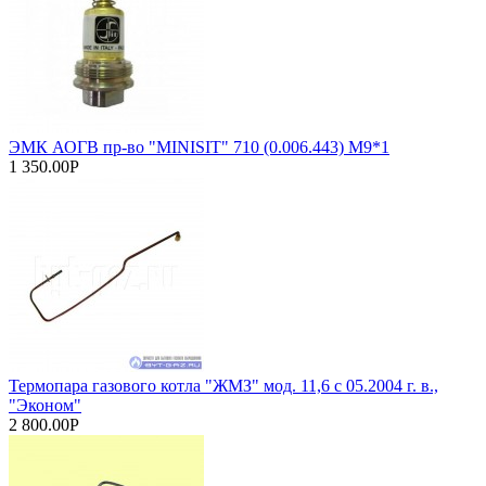
ЭМК АОГВ пр-во "MINISIT" 710 (0.006.443) М9*1
1 350.00Р
Термопара газового котла "ЖМЗ" мод. 11,6 с 05.2004 г. в.,
"Эконом"
2 800.00Р