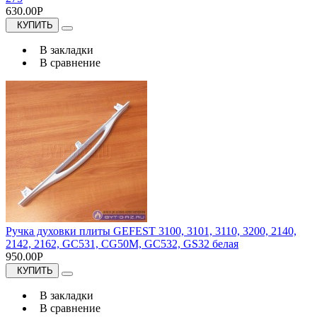
630.00Р
КУПИТЬ
В закладки
В сравнение
Ручка духовки плиты GEFEST 3100, 3101, 3110, 3200, 2140,
2142, 2162, GC531, CG50M, GC532, GS32 белая
950.00Р
КУПИТЬ
В закладки
В сравнение