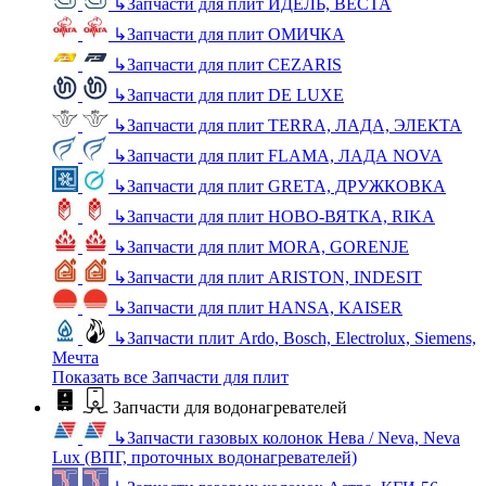
↳
Запчасти для плит ИДЕЛЬ, ВЕСТА
↳
Запчасти для плит ОМИЧКА
↳
Запчасти для плит CEZARIS
↳
Запчасти для плит DE LUXE
↳
Запчасти для плит TERRA, ЛАДА, ЭЛЕКТА
↳
Запчасти для плит FLAMA, ЛАДА NOVA
↳
Запчасти для плит GRETA, ДРУЖКОВКА
↳
Запчасти для плит НОВО-ВЯТКА, RIKA
↳
Запчасти для плит MORA, GORENJE
↳
Запчасти для плит ARISTON, INDESIT
↳
Запчасти для плит HANSA, KAISER
↳
Запчасти плит Ardo, Bosch, Electrolux, Siemens,
Мечта
Показать все Запчасти для плит
Запчасти для водонагревателей
↳
Запчасти газовых колонок Нева / Neva, Neva
Lux (ВПГ, проточных водонагревателей)