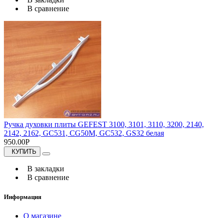
В сравнение
Ручка духовки плиты GEFEST 3100, 3101, 3110, 3200, 2140,
2142, 2162, GC531, CG50M, GC532, GS32 белая
950.00Р
КУПИТЬ
В закладки
В сравнение
Информация
О магазине