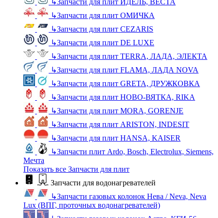
↳
Запчасти для плит ИДЕЛЬ, ВЕСТА
↳
Запчасти для плит ОМИЧКА
↳
Запчасти для плит CEZARIS
↳
Запчасти для плит DE LUXE
↳
Запчасти для плит TERRA, ЛАДА, ЭЛЕКТА
↳
Запчасти для плит FLAMA, ЛАДА NOVA
↳
Запчасти для плит GRETA, ДРУЖКОВКА
↳
Запчасти для плит НОВО-ВЯТКА, RIKA
↳
Запчасти для плит MORA, GORENJE
↳
Запчасти для плит ARISTON, INDESIT
↳
Запчасти для плит HANSA, KAISER
↳
Запчасти плит Ardo, Bosch, Electrolux, Siemens,
Мечта
Показать все Запчасти для плит
Запчасти для водонагревателей
↳
Запчасти газовых колонок Нева / Neva, Neva
Lux (ВПГ, проточных водонагревателей)