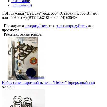
Описание
Отзывы (0)
ТЭН духовки "De Luxe" мод. 5004 Э, верхний, 800 Вт (для
плит 50*50 см) (ВТИС.681819.005-ГЧ) 636403
Пожалуйста
авторизуйтесь
или
зарегистрируйтесь
для
просмотра
Рекомендуемые товары
Набор сопел варочной панели "Deluxe" (природный газ)
500.00Р