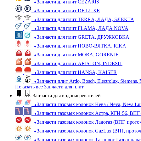
↳
Запчасти для плит CEZARIS
↳
Запчасти для плит DE LUXE
↳
Запчасти для плит TERRA, ЛАДА, ЭЛЕКТА
↳
Запчасти для плит FLAMA, ЛАДА NOVA
↳
Запчасти для плит GRETA, ДРУЖКОВКА
↳
Запчасти для плит НОВО-ВЯТКА, RIKA
↳
Запчасти для плит MORA, GORENJE
↳
Запчасти для плит ARISTON, INDESIT
↳
Запчасти для плит HANSA, KAISER
↳
Запчасти плит Ardo, Bosch, Electrolux, Siemens,
Показать все Запчасти для плит
Запчасти для водонагревателей
↳
Запчасти газовых колонок Нева / Neva, Neva L
↳
Запчасти газовых колонок Астра, КГИ-56, ВПГ
↳
Запчасти газовых колонок Ладогаз (ВПГ, прото
↳
Запчасти газовых колонок GazLux (ВПГ, прото
↳
Запчасти газовых колонок Таганрог Газоаппара