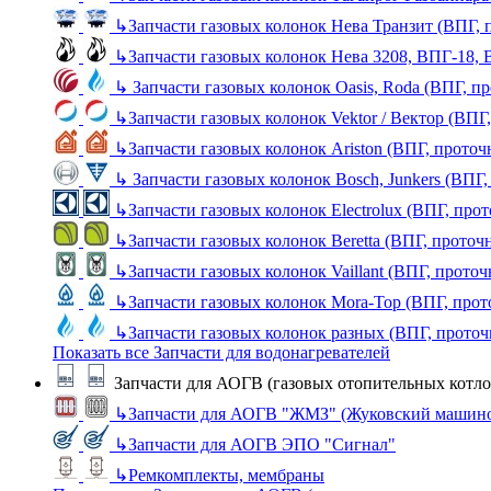
↳
Запчасти газовых колонок Нева Транзит (ВПГ, 
↳
Запчасти газовых колонок Нева 3208, ВПГ-18,
↳
Запчасти газовых колонок Oasis, Roda (ВПГ, п
↳
Запчасти газовых колонок Vektor / Вектор (ВПГ
↳
Запчасти газовых колонок Ariston (ВПГ, прото
↳
Запчасти газовых колонок Bosch, Junkers (ВПГ
↳
Запчасти газовых колонок Electrolux (ВПГ, про
↳
Запчасти газовых колонок Beretta (ВПГ, проточ
↳
Запчасти газовых колонок Vaillant (ВПГ, прото
↳
Запчасти газовых колонок Mora-Top (ВПГ, прот
↳
Запчасти газовых колонок разных (ВПГ, прото
Показать все Запчасти для водонагревателей
Запчасти для АОГВ (газовых отопительных котло
↳
Запчасти для АОГВ "ЖМЗ" (Жуковский машино
↳
Запчасти для АОГВ ЭПО "Сигнал"
↳
Ремкомплекты, мембраны