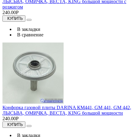
ЛЫСЬВА, ОМИЧКА, ВЕСТА, KING большой мощности с
розжигом
240.00Р
КУПИТЬ
В закладки
В сравнение
Конфорка газовой плиты DARINA КМ441, GM 441, GM 442,
ЛЫСЬВА, ОМИЧКА, ВЕСТА, KING большой мощности
240.00Р
КУПИТЬ
В закладки