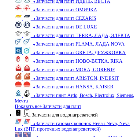
↳
Запчасти для плит ИДЕЛЬ, ВЕСТА
↳
Запчасти для плит ОМИЧКА
↳
Запчасти для плит CEZARIS
↳
Запчасти для плит DE LUXE
↳
Запчасти для плит TERRA, ЛАДА, ЭЛЕКТА
↳
Запчасти для плит FLAMA, ЛАДА NOVA
↳
Запчасти для плит GRETA, ДРУЖКОВКА
↳
Запчасти для плит НОВО-ВЯТКА, RIKA
↳
Запчасти для плит MORA, GORENJE
↳
Запчасти для плит ARISTON, INDESIT
↳
Запчасти для плит HANSA, KAISER
↳
Запчасти плит Ardo, Bosch, Electrolux, Siemens,
Мечта
Показать все Запчасти для плит
Запчасти для водонагревателей
↳
Запчасти газовых колонок Нева / Neva, Neva
Lux (ВПГ, проточных водонагревателей)