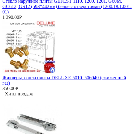
Стекло наружное плиты GEFEST 1110, 1200, 1201, G60M,
GC612, GS12 (598*442мм) белое с отверстиями (1200.18.1.001-
01)
1 390.00Р
Жиклеры, сопла плиты DELUXE 5010, 506040 (сжиженный
газ)
350.00Р
Хиты продаж