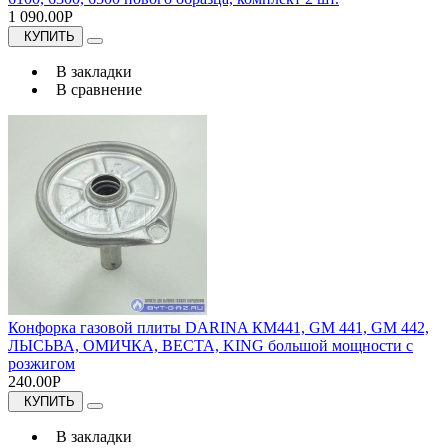
1 090.00Р
КУПИТЬ
В закладки
В сравнение
Конфорка газовой плиты DARINA КМ441, GM 441, GM 442,
ЛЫСЬВА, ОМИЧКА, ВЕСТА, KING большой мощности с
розжигом
240.00Р
КУПИТЬ
В закладки