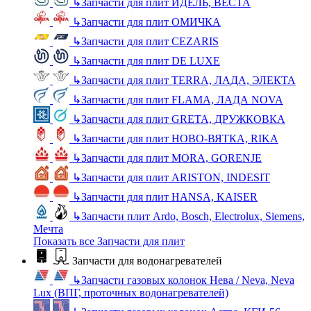
↳
Запчасти для плит ИДЕЛЬ, ВЕСТА
↳
Запчасти для плит ОМИЧКА
↳
Запчасти для плит CEZARIS
↳
Запчасти для плит DE LUXE
↳
Запчасти для плит TERRA, ЛАДА, ЭЛЕКТА
↳
Запчасти для плит FLAMA, ЛАДА NOVA
↳
Запчасти для плит GRETA, ДРУЖКОВКА
↳
Запчасти для плит НОВО-ВЯТКА, RIKA
↳
Запчасти для плит MORA, GORENJE
↳
Запчасти для плит ARISTON, INDESIT
↳
Запчасти для плит HANSA, KAISER
↳
Запчасти плит Ardo, Bosch, Electrolux, Siemens,
Мечта
Показать все Запчасти для плит
Запчасти для водонагревателей
↳
Запчасти газовых колонок Нева / Neva, Neva
Lux (ВПГ, проточных водонагревателей)