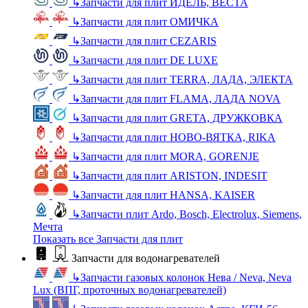
↳
Запчасти для плит ИДЕЛЬ, ВЕСТА
↳
Запчасти для плит ОМИЧКА
↳
Запчасти для плит CEZARIS
↳
Запчасти для плит DE LUXE
↳
Запчасти для плит TERRA, ЛАДА, ЭЛЕКТА
↳
Запчасти для плит FLAMA, ЛАДА NOVA
↳
Запчасти для плит GRETA, ДРУЖКОВКА
↳
Запчасти для плит НОВО-ВЯТКА, RIKA
↳
Запчасти для плит MORA, GORENJE
↳
Запчасти для плит ARISTON, INDESIT
↳
Запчасти для плит HANSA, KAISER
↳
Запчасти плит Ardo, Bosch, Electrolux, Siemens,
Мечта
Показать все Запчасти для плит
Запчасти для водонагревателей
↳
Запчасти газовых колонок Нева / Neva, Neva
Lux (ВПГ, проточных водонагревателей)