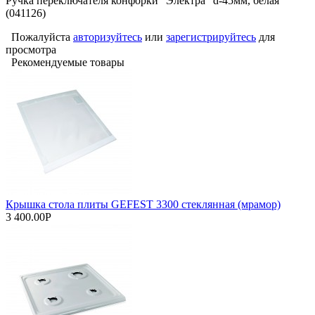
Ручка переключателя конфорки "Электра" d-45мм, белая
(041126)
Пожалуйста
авторизуйтесь
или
зарегистрируйтесь
для
просмотра
Рекомендуемые товары
Крышка стола плиты GEFEST 3300 стеклянная (мрамор)
3 400.00Р