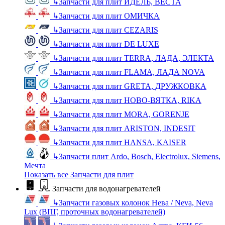
↳
Запчасти для плит ИДЕЛЬ, ВЕСТА
↳
Запчасти для плит ОМИЧКА
↳
Запчасти для плит CEZARIS
↳
Запчасти для плит DE LUXE
↳
Запчасти для плит TERRA, ЛАДА, ЭЛЕКТА
↳
Запчасти для плит FLAMA, ЛАДА NOVA
↳
Запчасти для плит GRETA, ДРУЖКОВКА
↳
Запчасти для плит НОВО-ВЯТКА, RIKA
↳
Запчасти для плит MORA, GORENJE
↳
Запчасти для плит ARISTON, INDESIT
↳
Запчасти для плит HANSA, KAISER
↳
Запчасти плит Ardo, Bosch, Electrolux, Siemens,
Мечта
Показать все Запчасти для плит
Запчасти для водонагревателей
↳
Запчасти газовых колонок Нева / Neva, Neva
Lux (ВПГ, проточных водонагревателей)