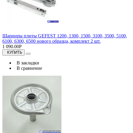
Шарниры плиты GEFEST 1200, 1300, 1500, 3100, 3500, 5100,
6100, 6300, 6500 нового образца, комплект 2 шт.
1 090.00Р
КУПИТЬ
В закладки
В сравнение