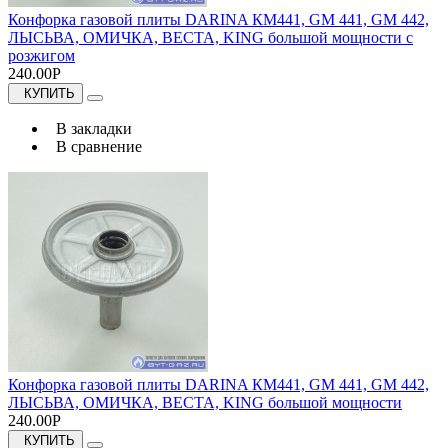
Конфорка газовой плиты DARINA КМ441, GM 441, GM 442,
ЛЫСЬВА, ОМИЧКА, ВЕСТА, KING большой мощности с
розжигом
240.00Р
КУПИТЬ
В закладки
В сравнение
Конфорка газовой плиты DARINA КМ441, GM 441, GM 442,
ЛЫСЬВА, ОМИЧКА, ВЕСТА, KING большой мощности
240.00Р
КУПИТЬ