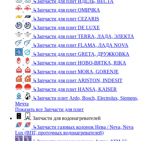
↳
Запчасти для плит ИДЕЛЬ, ВЕСТА
↳
Запчасти для плит ОМИЧКА
↳
Запчасти для плит CEZARIS
↳
Запчасти для плит DE LUXE
↳
Запчасти для плит TERRA, ЛАДА, ЭЛЕКТА
↳
Запчасти для плит FLAMA, ЛАДА NOVA
↳
Запчасти для плит GRETA, ДРУЖКОВКА
↳
Запчасти для плит НОВО-ВЯТКА, RIKA
↳
Запчасти для плит MORA, GORENJE
↳
Запчасти для плит ARISTON, INDESIT
↳
Запчасти для плит HANSA, KAISER
↳
Запчасти плит Ardo, Bosch, Electrolux, Siemens,
Мечта
Показать все Запчасти для плит
Запчасти для водонагревателей
↳
Запчасти газовых колонок Нева / Neva, Neva
Lux (ВПГ, проточных водонагревателей)