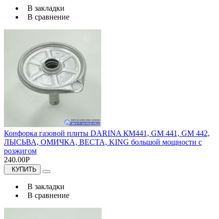
В закладки
В сравнение
Конфорка газовой плиты DARINA КМ441, GM 441, GM 442,
ЛЫСЬВА, ОМИЧКА, ВЕСТА, KING большой мощности с
розжигом
240.00Р
КУПИТЬ
В закладки
В сравнение