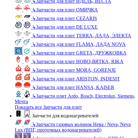
↳
Запчасти для плит ИДЕЛЬ, ВЕСТА
↳
Запчасти для плит ОМИЧКА
↳
Запчасти для плит CEZARIS
↳
Запчасти для плит DE LUXE
↳
Запчасти для плит TERRA, ЛАДА, ЭЛЕКТА
↳
Запчасти для плит FLAMA, ЛАДА NOVA
↳
Запчасти для плит GRETA, ДРУЖКОВКА
↳
Запчасти для плит НОВО-ВЯТКА, RIKA
↳
Запчасти для плит MORA, GORENJE
↳
Запчасти для плит ARISTON, INDESIT
↳
Запчасти для плит HANSA, KAISER
↳
Запчасти плит Ardo, Bosch, Electrolux, Siemens,
Мечта
Показать все Запчасти для плит
Запчасти для водонагревателей
↳
Запчасти газовых колонок Нева / Neva, Neva
Lux (ВПГ, проточных водонагревателей)