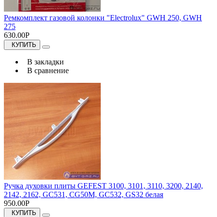
Ремкомплект газовой колонки "Electrolux" GWH 250, GWH
275
630.00Р
КУПИТЬ
В закладки
В сравнение
Ручка духовки плиты GEFEST 3100, 3101, 3110, 3200, 2140,
2142, 2162, GC531, CG50M, GC532, GS32 белая
950.00Р
КУПИТЬ