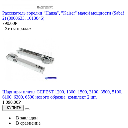
Рассекатель горелки "Hansa", "Kaiser" малой мощности (Sabaf
2) (8000633, 1013046)
790.00Р
Хиты продаж
Шарниры плиты GEFEST 1200, 1300, 1500, 3100, 3500, 5100,
6100, 6300, 6500 нового образца, комплект 2 шт.
1 090.00Р
КУПИТЬ
В закладки
В сравнение