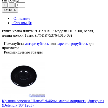
На складе
+
−
КУПИТЬ
Описание
Отзывы (0)
Ручка крана плиты "CEZARIS" модели ПГ 3100, белая,
длина ножки 18мм. (ГФИР.753764.010-03)
Пожалуйста
авторизуйтесь
или
зарегистрируйтесь
для
просмотра
Рекомендуемые товары
Крышка горелки "Hansa" d-46мм. малой мощности, фигурная
(Defendi) (8041263)