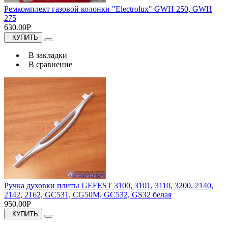
Ремкомплект газовой колонки "Electrolux" GWH 250, GWH
275
630.00Р
КУПИТЬ
В закладки
В сравнение
Ручка духовки плиты GEFEST 3100, 3101, 3110, 3200, 2140,
2142, 2162, GC531, CG50M, GC532, GS32 белая
950.00Р
КУПИТЬ