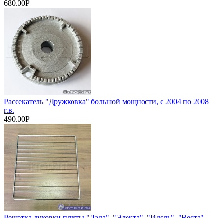
680.00Р
Рассекатель "Дружковка" большой мощности, с 2004 по 2008
г.в.
490.00Р
Решетка духовки плиты "Лада", "Электа", "Идель", "Веста",