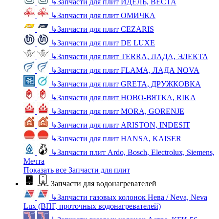
↳
Запчасти для плит ИДЕЛЬ, ВЕСТА
↳
Запчасти для плит ОМИЧКА
↳
Запчасти для плит CEZARIS
↳
Запчасти для плит DE LUXE
↳
Запчасти для плит TERRA, ЛАДА, ЭЛЕКТА
↳
Запчасти для плит FLAMA, ЛАДА NOVA
↳
Запчасти для плит GRETA, ДРУЖКОВКА
↳
Запчасти для плит НОВО-ВЯТКА, RIKA
↳
Запчасти для плит MORA, GORENJE
↳
Запчасти для плит ARISTON, INDESIT
↳
Запчасти для плит HANSA, KAISER
↳
Запчасти плит Ardo, Bosch, Electrolux, Siemens,
Мечта
Показать все Запчасти для плит
Запчасти для водонагревателей
↳
Запчасти газовых колонок Нева / Neva, Neva
Lux (ВПГ, проточных водонагревателей)