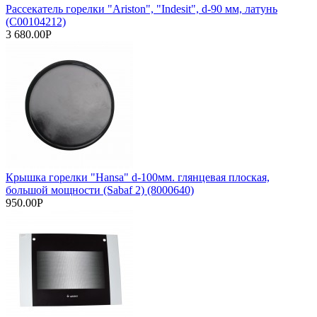
Рассекатель горелки "Ariston", "Indesit", d-90 мм, латунь
(C00104212)
3 680.00Р
Крышка горелки "Hansa" d-100мм. глянцевая плоская,
большой мощности (Sabaf 2) (8000640)
950.00Р