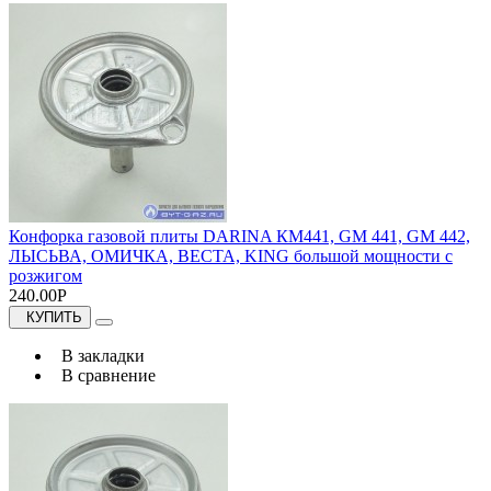
Конфорка газовой плиты DARINA КМ441, GM 441, GM 442,
ЛЫСЬВА, ОМИЧКА, ВЕСТА, KING большой мощности с
розжигом
240.00Р
КУПИТЬ
В закладки
В сравнение