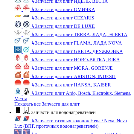
↳
Запчасти для плит ИДЕЛЬ, ВЕСТА
↳
Запчасти для плит ОМИЧКА
↳
Запчасти для плит CEZARIS
↳
Запчасти для плит DE LUXE
↳
Запчасти для плит TERRA, ЛАДА, ЭЛЕКТА
↳
Запчасти для плит FLAMA, ЛАДА NOVA
↳
Запчасти для плит GRETA, ДРУЖКОВКА
↳
Запчасти для плит НОВО-ВЯТКА, RIKA
↳
Запчасти для плит MORA, GORENJE
↳
Запчасти для плит ARISTON, INDESIT
↳
Запчасти для плит HANSA, KAISER
↳
Запчасти плит Ardo, Bosch, Electrolux, Siemens,
Мечта
Показать все Запчасти для плит
Запчасти для водонагревателей
↳
Запчасти газовых колонок Нева / Neva, Neva
Lux (ВПГ, проточных водонагревателей)