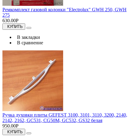
Ремкомплект газовой колонки "Electrolux" GWH 250, GWH
275
630.00Р
КУПИТЬ
В закладки
В сравнение
Ручка духовки плиты GEFEST 3100, 3101, 3110, 3200, 2140,
2142, 2162, GC531, CG50M, GC532, GS32 белая
950.00Р
КУПИТЬ