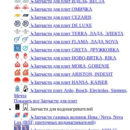
↳
Запчасти для плит ИДЕЛЬ, ВЕСТА
↳
Запчасти для плит ОМИЧКА
↳
Запчасти для плит CEZARIS
↳
Запчасти для плит DE LUXE
↳
Запчасти для плит TERRA, ЛАДА, ЭЛЕКТА
↳
Запчасти для плит FLAMA, ЛАДА NOVA
↳
Запчасти для плит GRETA, ДРУЖКОВКА
↳
Запчасти для плит НОВО-ВЯТКА, RIKA
↳
Запчасти для плит MORA, GORENJE
↳
Запчасти для плит ARISTON, INDESIT
↳
Запчасти для плит HANSA, KAISER
↳
Запчасти плит Ardo, Bosch, Electrolux, Siemens,
Мечта
Показать все Запчасти для плит
Запчасти для водонагревателей
↳
Запчасти газовых колонок Нева / Neva, Neva
Lux (ВПГ, проточных водонагревателей)