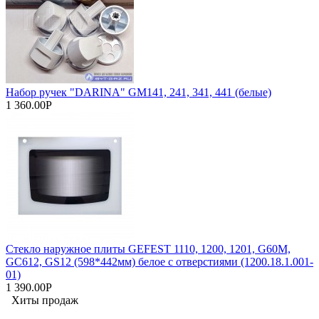
Набор ручек "DARINA" GM141, 241, 341, 441 (белые)
1 360.00Р
Стекло наружное плиты GEFEST 1110, 1200, 1201, G60M,
GC612, GS12 (598*442мм) белое с отверстиями (1200.18.1.001-
01)
1 390.00Р
Хиты продаж