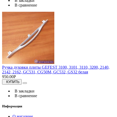
В закладки
В сравнение
Ручка духовки плиты GEFEST 3100, 3101, 3110, 3200, 2140,
2142, 2162, GC531, CG50M, GC532, GS32 белая
950.00Р
КУПИТЬ
В закладки
В сравнение
Информация
О магазине