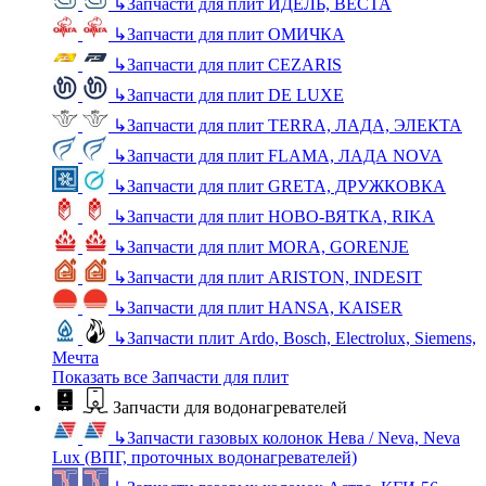
↳
Запчасти для плит ИДЕЛЬ, ВЕСТА
↳
Запчасти для плит ОМИЧКА
↳
Запчасти для плит CEZARIS
↳
Запчасти для плит DE LUXE
↳
Запчасти для плит TERRA, ЛАДА, ЭЛЕКТА
↳
Запчасти для плит FLAMA, ЛАДА NOVA
↳
Запчасти для плит GRETA, ДРУЖКОВКА
↳
Запчасти для плит НОВО-ВЯТКА, RIKA
↳
Запчасти для плит MORA, GORENJE
↳
Запчасти для плит ARISTON, INDESIT
↳
Запчасти для плит HANSA, KAISER
↳
Запчасти плит Ardo, Bosch, Electrolux, Siemens,
Мечта
Показать все Запчасти для плит
Запчасти для водонагревателей
↳
Запчасти газовых колонок Нева / Neva, Neva
Lux (ВПГ, проточных водонагревателей)