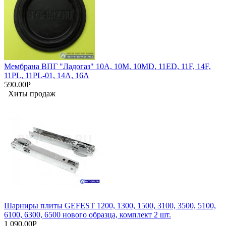
Мембрана ВПГ "Ладогаз" 10А, 10М, 10МD, 11ED, 11F, 14F,
11PL, 11PL-01, 14А, 16А
590.00Р
Хиты продаж
Шарниры плиты GEFEST 1200, 1300, 1500, 3100, 3500, 5100,
6100, 6300, 6500 нового образца, комплект 2 шт.
1 090.00Р