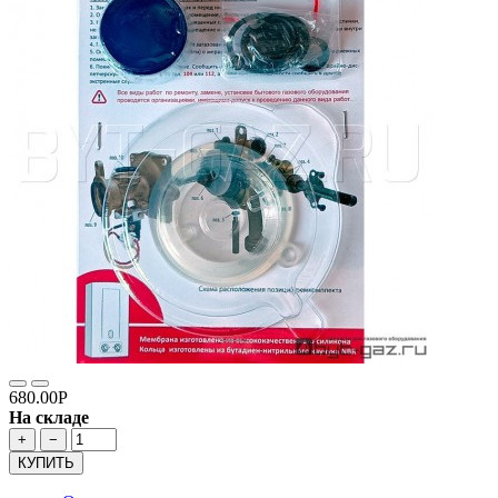
680.00Р
На складе
+
−
КУПИТЬ