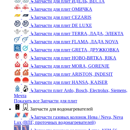
↳
Запчасти для плит ИДЕЛЬ, ВЕСТА
↳
Запчасти для плит ОМИЧКА
↳
Запчасти для плит CEZARIS
↳
Запчасти для плит DE LUXE
↳
Запчасти для плит TERRA, ЛАДА, ЭЛЕКТА
↳
Запчасти для плит FLAMA, ЛАДА NOVA
↳
Запчасти для плит GRETA, ДРУЖКОВКА
↳
Запчасти для плит НОВО-ВЯТКА, RIKA
↳
Запчасти для плит MORA, GORENJE
↳
Запчасти для плит ARISTON, INDESIT
↳
Запчасти для плит HANSA, KAISER
↳
Запчасти плит Ardo, Bosch, Electrolux, Siemens,
Мечта
Показать все Запчасти для плит
Запчасти для водонагревателей
↳
Запчасти газовых колонок Нева / Neva, Neva
Lux (ВПГ, проточных водонагревателей)