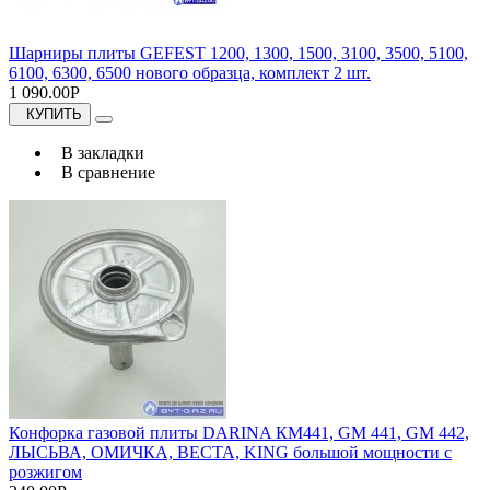
Шарниры плиты GEFEST 1200, 1300, 1500, 3100, 3500, 5100,
6100, 6300, 6500 нового образца, комплект 2 шт.
1 090.00Р
КУПИТЬ
В закладки
В сравнение
Конфорка газовой плиты DARINA КМ441, GM 441, GM 442,
ЛЫСЬВА, ОМИЧКА, ВЕСТА, KING большой мощности с
розжигом