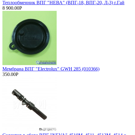
Теплообменник ВПГ "НЕВА" (ВПГ-18, ВПГ-20, Л-3) г.Гай
8 900.00Р
Мембрана ВПГ "Electrolux" GWH 285 (010366)
350.00Р