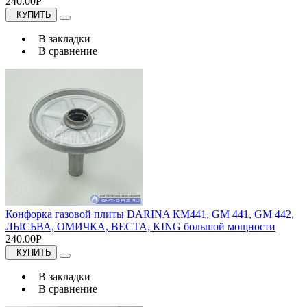
240.00Р
КУПИТЬ
В закладки
В сравнение
Конфорка газовой плиты DARINA КМ441, GM 441, GM 442,
ЛЫСЬВА, ОМИЧКА, ВЕСТА, KING большой мощности
240.00Р
КУПИТЬ
В закладки
В сравнение