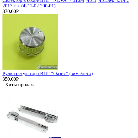
Селектор в сборе ВПГ "NEVA" 4510М, 4511, 4513М, 4514 с
2017 г.в. (4211-02.200-01)
370.00Р
Ручка регулятора ВПГ "Оазис" (зима/лето)
350.00Р
Хиты продаж