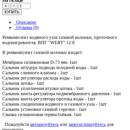
На складе
+
−
КУПИТЬ
Описание
Отзывы (0)
Ремкомплект водяного узла газовой колонки, проточного
водонагревателя, ВПГ "WERT" 12 E
В ремкомплект газовой колонки входит:
Мембрана силиконовая D-73 мм- 1шт
Сальник штуцера подвода холодной воды - 1шт
Сальник сливного клапана - 1шт
Сальник регулятора расхода воды - 1шт
Сальник штока - 1шт
Сальник уплотнения втулки штока - 1шт
Сальник винта-регулятора подмембранного давления - 1шт
Сальник винта-регулятора протока воды - 1шт
Сальник соединения водяного и газового узла - 1шт
Сальник установки газовой горелки - 1шт
Смазка силиконовая термостойкая- 1шт
Пожалуйста
авторизуйтесь
или
зарегистрируйтесь
для
просмотра