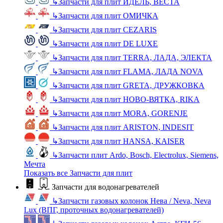
↳
Запчасти для плит ИДЕЛЬ, ВЕСТА
↳
Запчасти для плит ОМИЧКА
↳
Запчасти для плит CEZARIS
↳
Запчасти для плит DE LUXE
↳
Запчасти для плит TERRA, ЛАДА, ЭЛЕКТА
↳
Запчасти для плит FLAMA, ЛАДА NOVA
↳
Запчасти для плит GRETA, ДРУЖКОВКА
↳
Запчасти для плит НОВО-ВЯТКА, RIKA
↳
Запчасти для плит MORA, GORENJE
↳
Запчасти для плит ARISTON, INDESIT
↳
Запчасти для плит HANSA, KAISER
↳
Запчасти плит Ardo, Bosch, Electrolux, Siemens,
Мечта
Показать все Запчасти для плит
Запчасти для водонагревателей
↳
Запчасти газовых колонок Нева / Neva, Neva
Lux (ВПГ, проточных водонагревателей)