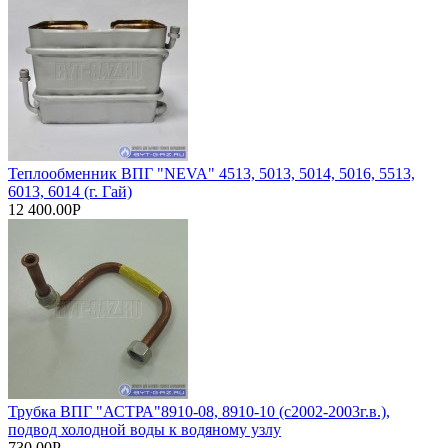
Теплообменник ВПГ "NEVA" 4513, 5013, 5014, 5016, 5513,
6013, 6014 (г. Гай)
12 400.00Р
Трубка ВПГ "АСТРА"8910-08, 8910-10 (с2002-2003г.в.),
подвод холодной воды к водяному узлу
730.00Р