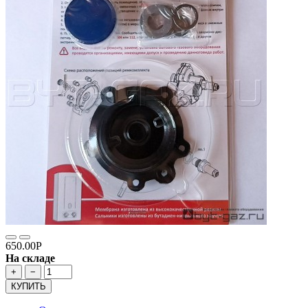
650.00Р
На складе
+
−
КУПИТЬ