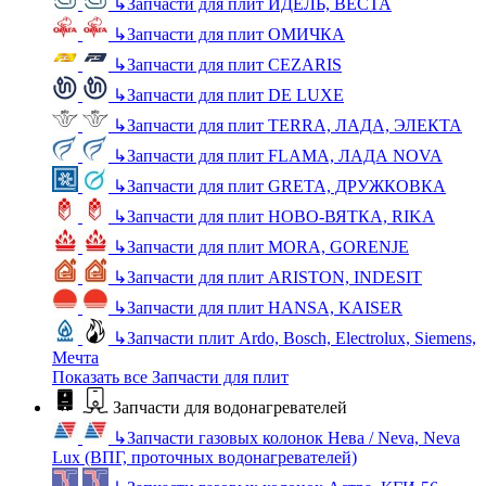
↳
Запчасти для плит ИДЕЛЬ, ВЕСТА
↳
Запчасти для плит ОМИЧКА
↳
Запчасти для плит CEZARIS
↳
Запчасти для плит DE LUXE
↳
Запчасти для плит TERRA, ЛАДА, ЭЛЕКТА
↳
Запчасти для плит FLAMA, ЛАДА NOVA
↳
Запчасти для плит GRETA, ДРУЖКОВКА
↳
Запчасти для плит НОВО-ВЯТКА, RIKA
↳
Запчасти для плит MORA, GORENJE
↳
Запчасти для плит ARISTON, INDESIT
↳
Запчасти для плит HANSA, KAISER
↳
Запчасти плит Ardo, Bosch, Electrolux, Siemens,
Мечта
Показать все Запчасти для плит
Запчасти для водонагревателей
↳
Запчасти газовых колонок Нева / Neva, Neva
Lux (ВПГ, проточных водонагревателей)