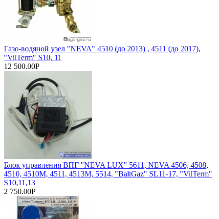
Газо-водяной узел "NEVA" 4510 (до 2013) , 4511 (до 2017),
"VilTerm" S10, 11
12 500.00Р
Блок управления ВПГ "NEVA LUX" 5611, NEVA 4506, 4508,
4510, 4510М, 4511, 4513М, 5514, "BaltGaz" SL11-17, "VilTerm"
S10,11,13
2 750.00Р