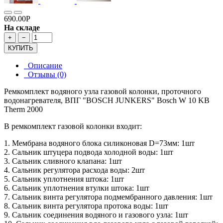
690.00Р
На складе
+
−
КУПИТЬ
Описание
Отзывы (0)
Ремкомплект водяного узла газовой колонки, проточного
водонагревателя, ВПГ "BOSCH JUNKERS" Bosch W 10 KB
Therm 2000
В ремкомплект газовой колонки входит:
1. Мембрана водяного блока силиконовая D=73мм: 1шт
2. Сальник штуцера подвода холодной воды: 1шт
3. Сальник сливного клапана: 1шт
4. Сальник регулятора расхода воды: 2шт
5. Сальник уплотнения штока: 1шт
6. Сальник уплотнения втулки штока: 1шт
7. Сальник винта регулятора подмембранного давления: 1шт
8. Сальник винта регулятора протока воды: 1шт
9. Сальник соединения водяного и газового узла: 1шт