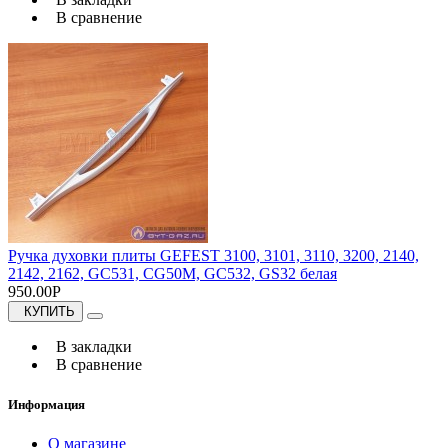
В сравнение
Ручка духовки плиты GEFEST 3100, 3101, 3110, 3200, 2140,
2142, 2162, GC531, CG50M, GC532, GS32 белая
950.00Р
КУПИТЬ
В закладки
В сравнение
Информация
О магазине