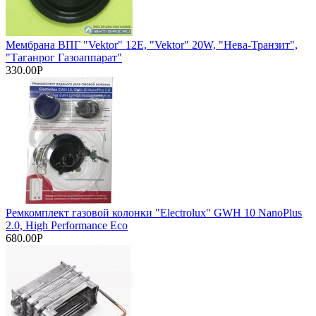
Мембрана ВПГ "Vektor" 12Е, "Vektor" 20W, "Нева-Транзит",
"Таганрог Газоаппарат"
330.00Р
Ремкомплект газовой колонки "Electrolux" GWH 10 NanoPlus
2.0, High Performance Eco
680.00Р