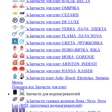
↳
Запчасти для плит ИДЕЛЬ, ВЕСТА
↳
Запчасти для плит ОМИЧКА
↳
Запчасти для плит CEZARIS
↳
Запчасти для плит DE LUXE
↳
Запчасти для плит TERRA, ЛАДА, ЭЛЕКТА
↳
Запчасти для плит FLAMA, ЛАДА NOVA
↳
Запчасти для плит GRETA, ДРУЖКОВКА
↳
Запчасти для плит НОВО-ВЯТКА, RIKA
↳
Запчасти для плит MORA, GORENJE
↳
Запчасти для плит ARISTON, INDESIT
↳
Запчасти для плит HANSA, KAISER
↳
Запчасти плит Ardo, Bosch, Electrolux, Siemens,
Мечта
Показать все Запчасти для плит
Запчасти для водонагревателей
↳
Запчасти газовых колонок Нева / Neva, Neva
Lux (ВПГ, проточных водонагревателей)