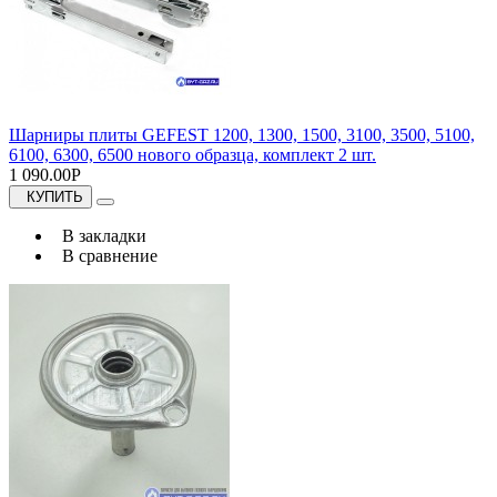
Шарниры плиты GEFEST 1200, 1300, 1500, 3100, 3500, 5100,
6100, 6300, 6500 нового образца, комплект 2 шт.
1 090.00Р
КУПИТЬ
В закладки
В сравнение