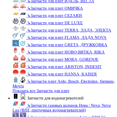
↳
Запчасти для плит ИДЕЛЬ, ВЕСТА
↳
Запчасти для плит ОМИЧКА
↳
Запчасти для плит CEZARIS
↳
Запчасти для плит DE LUXE
↳
Запчасти для плит TERRA, ЛАДА, ЭЛЕКТА
↳
Запчасти для плит FLAMA, ЛАДА NOVA
↳
Запчасти для плит GRETA, ДРУЖКОВКА
↳
Запчасти для плит НОВО-ВЯТКА, RIKA
↳
Запчасти для плит MORA, GORENJE
↳
Запчасти для плит ARISTON, INDESIT
↳
Запчасти для плит HANSA, KAISER
↳
Запчасти плит Ardo, Bosch, Electrolux, Siemens,
Мечта
Показать все Запчасти для плит
Запчасти для водонагревателей
↳
Запчасти газовых колонок Нева / Neva, Neva
Lux (ВПГ, проточных водонагревателей)