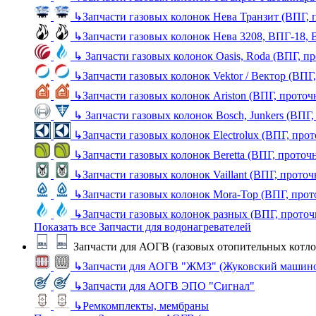
↳
Запчасти газовых колонок Нева Транзит (ВПГ, 
↳
Запчасти газовых колонок Нева 3208, ВПГ-18,
↳
Запчасти газовых колонок Oasis, Roda (ВПГ, п
↳
Запчасти газовых колонок Vektor / Вектор (ВПГ
↳
Запчасти газовых колонок Ariston (ВПГ, прото
↳
Запчасти газовых колонок Bosch, Junkers (ВПГ
↳
Запчасти газовых колонок Electrolux (ВПГ, про
↳
Запчасти газовых колонок Beretta (ВПГ, проточ
↳
Запчасти газовых колонок Vaillant (ВПГ, прото
↳
Запчасти газовых колонок Mora-Top (ВПГ, прот
↳
Запчасти газовых колонок разных (ВПГ, прото
Показать все Запчасти для водонагревателей
Запчасти для АОГВ (газовых отопительных котло
↳
Запчасти для АОГВ "ЖМЗ" (Жуковский машино
↳
Запчасти для АОГВ ЭПО "Сигнал"
↳
Ремкомплекты, мембраны