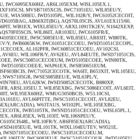
U, IWC6095EX60HZ, AR6L105EXM, WISL105EX.1,
XF105CSI, MVSB7105XCIS, IWC71051EU, WIL85EU/Y,
/E, WIA500EU, IWD5105PL, WIL102R/Y, IWC61052CECOIT,
D6105BAG, AB66XIT(BG), AQS70L05CIS, AVL61EX115/60,
PIT, WI81EX, WIXL85EU/Y, ARXL1091TK2EV, N1042XEXP,
S70F05SCIS, WIL86IT, AR103EU, IWC6105FR/E,
4105ECOEE, IWSC5085EU/E, WIL85EU, AR83IT, WI80TK,
TEV/Y, IWB6065KW, IWC61051CECOEU, IWSD51051CECOPL,
1CECOEX, AL102PFR, IWC60851CECOEU, AV102CSI,
 AV6EU, WIL106FR/Y, AV62EU, AVL84EUTE, IWSD71051CIS,
ECOEE, IWSC50851CECOEUM, IWD5105ECOEE, WIN80TK,
, IWD5105ECOEE/E, WAP61EX, IWSB50651EUM,
F603BCIS, IWC71052CECOTK, WA6IT, B653XIT, WIL105EU,
 NWS7105GR, IWSE5085BEU/E, WIL63PL/Y,
WIN70EU, AVL62KW, IWSD50852CECOTK, B880XP,
5FR, ARSL105EU.T, WIL85EXBG, IWSC5086ECOIT, AVL6EIT,
0IT, WIL95EX60HZ, WMUG5050BCIS, W53.10CSI,
A101EU, AVL66PITTE, IWSC51051CECOIT, AVL82EU,
5EX(ARCADIA), W63TAUS, WI102PL, WIL105EXBG,
CECOTK, IWB5105TK, IWSND51051CECOEU, WISL65PL.1,
EX, AR6L85EX, WIL103IT, WIL106SPEU/Y,
C6105CIS48L, WIL10FR/Y, AR6F85EX(ARCADIA),
IWSD4105EU/E, WIL101TK, WIXL104EUTEV, W9521E,
), IWSD71051CECOEU, IWSC51051CECOEU.M,
IL106IT/Y, IWC6083EU/E, IWSC51051ECOUK, IWD5105EU,