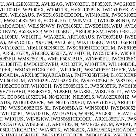
U, AVL62EX60HZ, AVL82AG, WIN602EU, BF853XF, IWC6103E
L105DE, WP100EX, W104TTK, HV6L105PUK, IWD5105FR, AR
X, WIL82AUS, IWSE51051BCECOPL, WIN101EX, IWSC5105EU
, EWSD50852WTK, ECO6L105IT, WINV70IT, IWC6085BIND, IW
ARCADIA), WIL95KW/Y, IWC5105EU, EWSD51051WEU, AVL66
EV/Y, B653XEXP, WISL105EU.1, AR6L85EXM, IWB6103EU, AQ
109EU, WE10IT.1, WIA82EX, ARF105AUS, IWC6093EU, IWSD
IA), IWSNC51051X9EUM, AVL65PT, WIXL106EU, WIXL106FR
 WIA102CH, AR6L105EX60HZ, IWSC61051CECOEUM, IWE6105
, AR6L105EX, AB63EX5060HZ, W104TCH, IWC5105FR, W85FR,
C6083EU, WMSF501PL, WMUF5051BUA, WIN600EU, IWC5105
L108IT/E, EWD61052WEU, ARL82TK, W104TEX, WIL140BDE
0FR, IWSD51051CECOEU, WIL106IT, IWSD4105ECOEE/E, WMS
ARCADIA, ARXL85TK(ARCADIA), FMF7025BTKM, B1053XEXP,
ML601EUM, WIN102PL AVL62EXTE, IWSD7105BCIS, W83DE, 
1052CECOIT, WI102CH, IWSC5085CIS.C, IWB5085TK, IWC610
E7105BEU, AR6F85EX, AL88EU, WIA8EU, WISL106IT.1, WIV8
K, ECOS6L1052EUM, N842XHK, NIL505LS, WIA82EX60HZ, WI
2AUS, IWD6103WE/E, IWCN61051X9EU, IWSB5105EU, AR6L10
TK, WMSG608BCIS48L, IWB6065BAG, WIN500EU, IWSD60852
WIL105PL, WIA100TK, AVL95AUS, WI8FR, AVL88ITTE, AVL62
.T, W101UK, WIN82KW, IWB50651CECOEU, ARXL85EU.N, IWS
ARCADIA), WISL86IT.1, AR6F105CN, WMF7025EUM, WA8PT, 
105EU(ARCADIA), WIA60TK, WIN82EX, AR6L95EX(ARCADIA
, HV6L105PUKE, IWC61051CECOEX, IWD6105FR, W93TEX, W