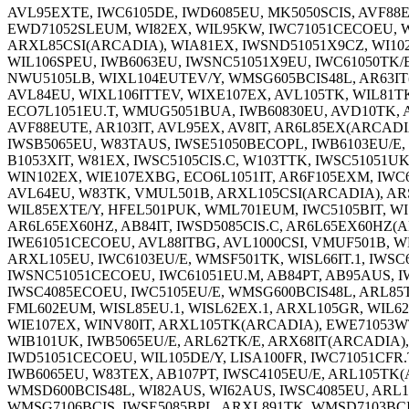
AVL95EXTE, IWC6105DE, IWD6085EU, MK5050SCIS, AVF88E
EWD71052SLEUM, WI82EX, WIL95KW, IWC71051CECOEU, WI
ARXL85CSI(ARCADIA), WIA81EX, IWSND51051X9CZ, WI102E
WIL106SPEU, IWB6063EU, IWSNC51051X9EU, IWC61050TK/E
NWU5105LB, WIXL104EUTEV/Y, WMSG605BCIS48L, AR63IT(
AVL84EU, WIXL106ITTEV, WIXE107EX, AVL105TK, WIL81TKT
ECO7L1051EU.T, WMUG5051BUA, IWB60830EU, AVD10TK, AL
AVF88EUTE, AR103IT, AVL95EX, AV8IT, AR6L85EX(ARCAD
IWSB5065EU, W83TAUS, IWSE51050BECOPL, IWB6103EU/E,
B1053XIT, W81EX, IWSC5105CIS.C, W103TTK, IWSC51051UK
WIN102EX, WIE107EXBG, ECO6L1051IT, AR6F105EXM, IW
AVL64EU, W83TK, VMUL501B, ARXL105CSI(ARCADIA), ARS
WIL85EXTE/Y, HFEL501PUK, WML701EUM, IWC5105BIT, WI1
AR6L65EX60HZ, AB84IT, IWSD5085CIS.C, AR6L65EX60HZ(
IWE61051CECOEU, AVL88ITBG, AVL1000CSI, VMUF501B, W
ARXL105EU, IWC6103EU/E, WMSF501TK, WISL66IT.1, IWSC6
IWSNC51051CECOEU, IWC61051EU.M, AB84PT, AB95AUS, IW
IWSC4085ECOEU, IWC5105EU/E, WMSG600BCIS48L, ARL85T
FML602EUM, WISL85EU.1, WISL62EX.1, ARXL105GR, WIL6
WIE107EX, WINV80IT, ARXL105TK(ARCADIA), EWE71053W
WIB101UK, IWB5065EU/E, ARL62TK/E, ARX68IT(ARCADIA), 
IWD51051CECOEU, WIL105DE/Y, LISA100FR, IWC71051CFR
IWB6065EU, W83TEX, AB107PT, IWSC4105EU/E, ARL105TK(
WMSD600BCIS48L, WI82AUS, WI62AUS, IWSC4085EU, ARL
WMSG7106BCIS, IWSE5085BPL, ARXL891TK, WMSD7103BCIS