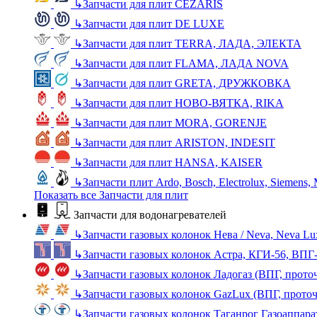
↳
Запчасти для плит CEZARIS
↳
Запчасти для плит DE LUXE
↳
Запчасти для плит TERRA, ЛАДА, ЭЛЕКТА
↳
Запчасти для плит FLAMA, ЛАДА NOVA
↳
Запчасти для плит GRETA, ДРУЖКОВКА
↳
Запчасти для плит НОВО-ВЯТКА, RIKA
↳
Запчасти для плит MORA, GORENJE
↳
Запчасти для плит ARISTON, INDESIT
↳
Запчасти для плит HANSA, KAISER
↳
Запчасти плит Ardo, Bosch, Electrolux, Siemens,
Показать все Запчасти для плит
Запчасти для водонагревателей
↳
Запчасти газовых колонок Нева / Neva, Neva L
↳
Запчасти газовых колонок Астра, КГИ-56, ВПГ
↳
Запчасти газовых колонок Ладогаз (ВПГ, прото
↳
Запчасти газовых колонок GazLux (ВПГ, прото
↳
Запчасти газовых колонок Таганрог Газоаппара