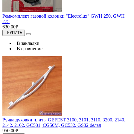
Ремкомплект газовой колонки "Electrolux" GWH 250, GWH
275
630.00Р
КУПИТЬ
В закладки
В сравнение
Ручка духовки плиты GEFEST 3100, 3101, 3110, 3200, 2140,
2142, 2162, GC531, CG50M, GC532, GS32 белая
950.00Р