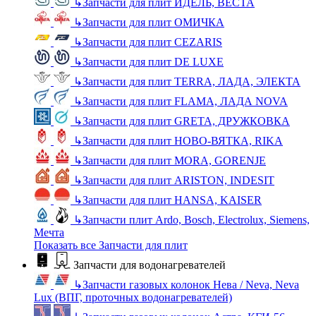
↳
Запчасти для плит ИДЕЛЬ, ВЕСТА
↳
Запчасти для плит ОМИЧКА
↳
Запчасти для плит CEZARIS
↳
Запчасти для плит DE LUXE
↳
Запчасти для плит TERRA, ЛАДА, ЭЛЕКТА
↳
Запчасти для плит FLAMA, ЛАДА NOVA
↳
Запчасти для плит GRETA, ДРУЖКОВКА
↳
Запчасти для плит НОВО-ВЯТКА, RIKA
↳
Запчасти для плит MORA, GORENJE
↳
Запчасти для плит ARISTON, INDESIT
↳
Запчасти для плит HANSA, KAISER
↳
Запчасти плит Ardo, Bosch, Electrolux, Siemens,
Мечта
Показать все Запчасти для плит
Запчасти для водонагревателей
↳
Запчасти газовых колонок Нева / Neva, Neva
Lux (ВПГ, проточных водонагревателей)