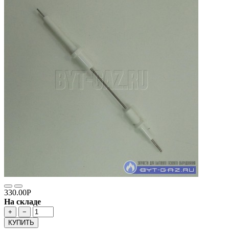
330.00Р
На складе
+
−
КУПИТЬ