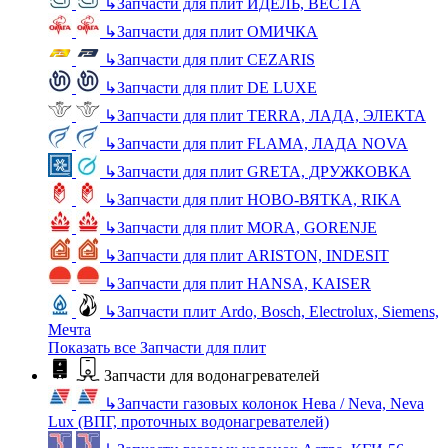
↳
Запчасти для плит ИДЕЛЬ, ВЕСТА
↳
Запчасти для плит ОМИЧКА
↳
Запчасти для плит CEZARIS
↳
Запчасти для плит DE LUXE
↳
Запчасти для плит TERRA, ЛАДА, ЭЛЕКТА
↳
Запчасти для плит FLAMA, ЛАДА NOVA
↳
Запчасти для плит GRETA, ДРУЖКОВКА
↳
Запчасти для плит НОВО-ВЯТКА, RIKA
↳
Запчасти для плит MORA, GORENJE
↳
Запчасти для плит ARISTON, INDESIT
↳
Запчасти для плит HANSA, KAISER
↳
Запчасти плит Ardo, Bosch, Electrolux, Siemens,
Мечта
Показать все Запчасти для плит
Запчасти для водонагревателей
↳
Запчасти газовых колонок Нева / Neva, Neva
Lux (ВПГ, проточных водонагревателей)