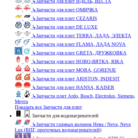
↳
Запчасти для плит ИДЕЛЬ, ВЕСТА
↳
Запчасти для плит ОМИЧКА
↳
Запчасти для плит CEZARIS
↳
Запчасти для плит DE LUXE
↳
Запчасти для плит TERRA, ЛАДА, ЭЛЕКТА
↳
Запчасти для плит FLAMA, ЛАДА NOVA
↳
Запчасти для плит GRETA, ДРУЖКОВКА
↳
Запчасти для плит НОВО-ВЯТКА, RIKA
↳
Запчасти для плит MORA, GORENJE
↳
Запчасти для плит ARISTON, INDESIT
↳
Запчасти для плит HANSA, KAISER
↳
Запчасти плит Ardo, Bosch, Electrolux, Siemens,
Мечта
Показать все Запчасти для плит
Запчасти для водонагревателей
↳
Запчасти газовых колонок Нева / Neva, Neva
Lux (ВПГ, проточных водонагревателей)