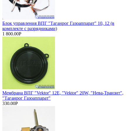
Блок управления ВПГ "Таганрог Газоаппарат" 10, 12 (в
комплекте с разрядниками)
1 800.00Р
Мембрана ВПГ "Vektor" 12Е, "Vektor" 20W, "Нева-Транзит",
"Таганрог Газоаппарат"
330.00Р