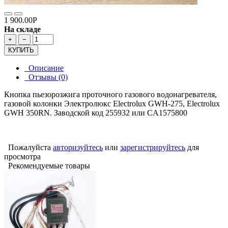
1 900.00Р
На складе
+
−
КУПИТЬ
Описание
Отзывы (0)
Кнопка пьезорозжига проточного газового водонагревателя,
газовой колонки Электролюкс Electrolux GWH-275, Electrolux
GWH 350RN. Заводской код 255932 или CA1575800
Пожалуйста
авторизуйтесь
или
зарегистрируйтесь
для
просмотра
Рекомендуемые товары