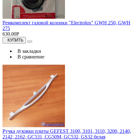
Ремкомплект газовой колонки "Electrolux" GWH 250, GWH
275
630.00Р
КУПИТЬ
В закладки
В сравнение
Ручка духовки плиты GEFEST 3100, 3101, 3110, 3200, 2140,
2142, 2162, GC531, CG50M, GC532, GS32 белая