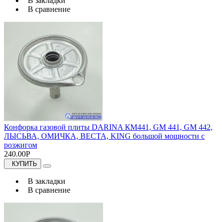
В закладки
В сравнение
Конфорка газовой плиты DARINA КМ441, GM 441, GM 442,
ЛЫСЬВА, ОМИЧКА, ВЕСТА, KING большой мощности с
розжигом
240.00Р
КУПИТЬ
В закладки
В сравнение