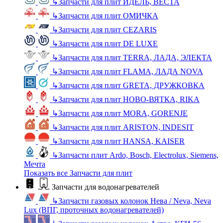
↳
Запчасти для плит ИДЕЛЬ, ВЕСТА
↳
Запчасти для плит ОМИЧКА
↳
Запчасти для плит CEZARIS
↳
Запчасти для плит DE LUXE
↳
Запчасти для плит TERRA, ЛАДА, ЭЛЕКТА
↳
Запчасти для плит FLAMA, ЛАДА NOVA
↳
Запчасти для плит GRETA, ДРУЖКОВКА
↳
Запчасти для плит НОВО-ВЯТКА, RIKA
↳
Запчасти для плит MORA, GORENJE
↳
Запчасти для плит ARISTON, INDESIT
↳
Запчасти для плит HANSA, KAISER
↳
Запчасти плит Ardo, Bosch, Electrolux, Siemens,
Мечта
Показать все Запчасти для плит
Запчасти для водонагревателей
↳
Запчасти газовых колонок Нева / Neva, Neva
Lux (ВПГ, проточных водонагревателей)