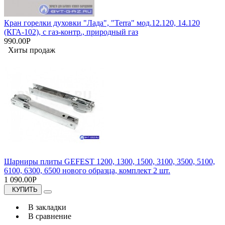
Кран горелки духовки "Лада", "Terra" мод.12.120, 14.120
(КГА-102), с газ-контр., природный газ
990.00Р
Хиты продаж
Шарниры плиты GEFEST 1200, 1300, 1500, 3100, 3500, 5100,
6100, 6300, 6500 нового образца, комплект 2 шт.
1 090.00Р
КУПИТЬ
В закладки
В сравнение