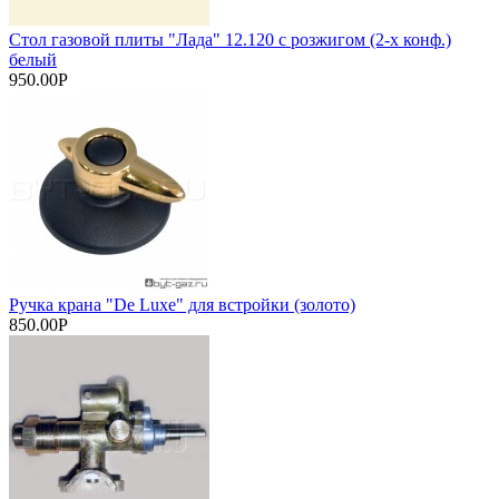
Стол газовой плиты "Лада" 12.120 с розжигом (2-х конф.)
белый
950.00Р
Ручка крана "De Luxe" для встройки (золото)
850.00Р