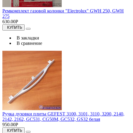
Ремкомплект газовой колонки "Electrolux" GWH 250, GWH
275
630.00Р
КУПИТЬ
В закладки
В сравнение
Ручка духовки плиты GEFEST 3100, 3101, 3110, 3200, 2140,
2142, 2162, GC531, CG50M, GC532, GS32 белая
950.00Р
КУПИТЬ