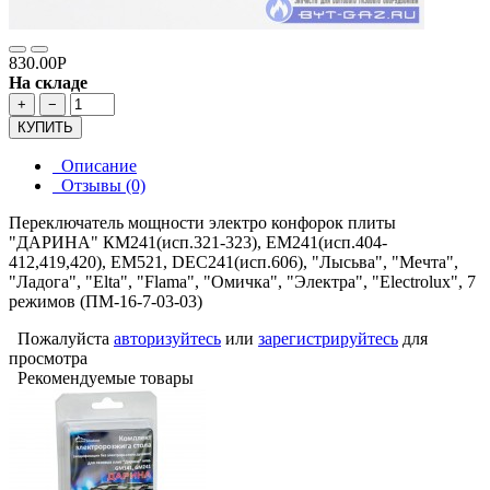
830.00Р
На складе
+
−
КУПИТЬ
Описание
Отзывы (0)
Переключатель мощности электро конфорок плиты
"ДАРИНА" КМ241(исп.321-323), ЕМ241(исп.404-
412,419,420), ЕМ521, DEC241(исп.606), "Лысьва", "Мечта",
"Ладога", "Elta", "Flama", "Омичка", "Электра", "Electrolux", 7
режимов (ПМ-16-7-03-03)
Пожалуйста
авторизуйтесь
или
зарегистрируйтесь
для
просмотра
Рекомендуемые товары