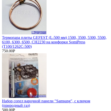
Термопара плиты GEFEST (L-500 мм) 1500, 3500, 5300, 5500,
6100, 6300, 6500, CH2230 на конфорки SomiPress
(Т100/1262С-500)
750.00Р
Набор сопел варочной панели "Samsung", с ключом
(природный газ)
500.00Р