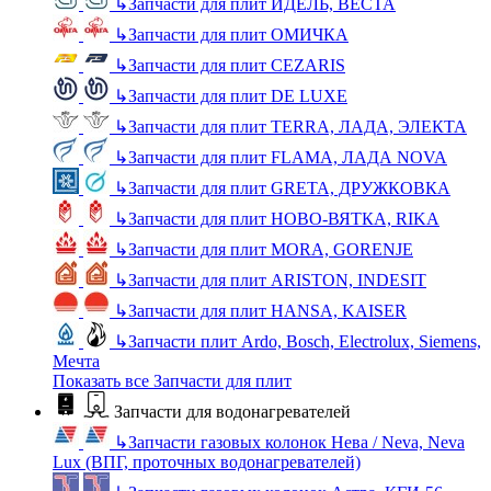
↳
Запчасти для плит ИДЕЛЬ, ВЕСТА
↳
Запчасти для плит ОМИЧКА
↳
Запчасти для плит CEZARIS
↳
Запчасти для плит DE LUXE
↳
Запчасти для плит TERRA, ЛАДА, ЭЛЕКТА
↳
Запчасти для плит FLAMA, ЛАДА NOVA
↳
Запчасти для плит GRETA, ДРУЖКОВКА
↳
Запчасти для плит НОВО-ВЯТКА, RIKA
↳
Запчасти для плит MORA, GORENJE
↳
Запчасти для плит ARISTON, INDESIT
↳
Запчасти для плит HANSA, KAISER
↳
Запчасти плит Ardo, Bosch, Electrolux, Siemens,
Мечта
Показать все Запчасти для плит
Запчасти для водонагревателей
↳
Запчасти газовых колонок Нева / Neva, Neva
Lux (ВПГ, проточных водонагревателей)