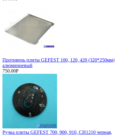
Противень плиты GEFEST 100, 120, 420 (320*250мм)
алюминиевый
750.00Р
Ручка плиты GEFEST 700, 900, 910, СН1210 черная,