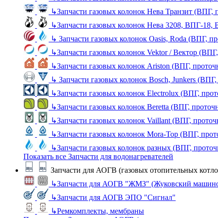
↳
Запчасти газовых колонок Нева Транзит (ВПГ, 
↳
Запчасти газовых колонок Нева 3208, ВПГ-18,
↳
Запчасти газовых колонок Oasis, Roda (ВПГ, п
↳
Запчасти газовых колонок Vektor / Вектор (ВПГ
↳
Запчасти газовых колонок Ariston (ВПГ, прото
↳
Запчасти газовых колонок Bosch, Junkers (ВПГ
↳
Запчасти газовых колонок Electrolux (ВПГ, про
↳
Запчасти газовых колонок Beretta (ВПГ, проточ
↳
Запчасти газовых колонок Vaillant (ВПГ, прото
↳
Запчасти газовых колонок Mora-Top (ВПГ, прот
↳
Запчасти газовых колонок разных (ВПГ, прото
Показать все Запчасти для водонагревателей
Запчасти для АОГВ (газовых отопительных котло
↳
Запчасти для АОГВ "ЖМЗ" (Жуковский машино
↳
Запчасти для АОГВ ЭПО "Сигнал"
↳
Ремкомплекты, мембраны