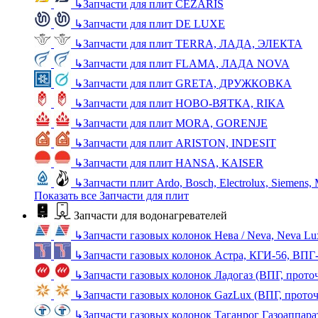
↳
Запчасти для плит CEZARIS
↳
Запчасти для плит DE LUXE
↳
Запчасти для плит TERRA, ЛАДА, ЭЛЕКТА
↳
Запчасти для плит FLAMA, ЛАДА NOVA
↳
Запчасти для плит GRETA, ДРУЖКОВКА
↳
Запчасти для плит НОВО-ВЯТКА, RIKA
↳
Запчасти для плит MORA, GORENJE
↳
Запчасти для плит ARISTON, INDESIT
↳
Запчасти для плит HANSA, KAISER
↳
Запчасти плит Ardo, Bosch, Electrolux, Siemens,
Показать все Запчасти для плит
Запчасти для водонагревателей
↳
Запчасти газовых колонок Нева / Neva, Neva L
↳
Запчасти газовых колонок Астра, КГИ-56, ВПГ
↳
Запчасти газовых колонок Ладогаз (ВПГ, прото
↳
Запчасти газовых колонок GazLux (ВПГ, прото
↳
Запчасти газовых колонок Таганрог Газоаппара