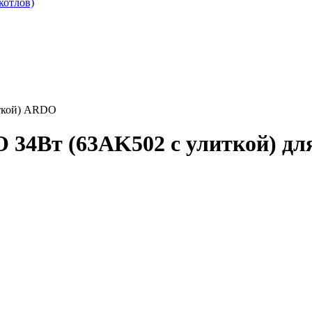
котлов)
иткой) ARDO
O 34Вт (63AK502 с улиткой) 